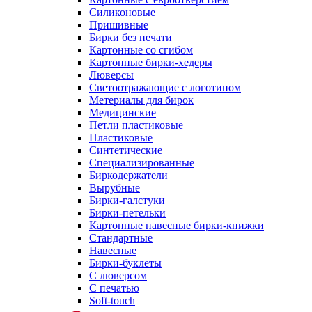
Силиконовые
Пришивные
Бирки без печати
Картонные со сгибом
Картонные бирки-хедеры
Люверсы
Светоотражающие с логотипом
Метериалы для бирок
Медицинские
Петли пластиковые
Пластиковые
Синтетические
Специализированные
Биркодержатели
Вырубные
Бирки-галстуки
Бирки-петельки
Картонные навесные бирки-книжки
Стандартные
Навесные
Бирки-буклеты
С люверсом
С печатью
Soft-touch