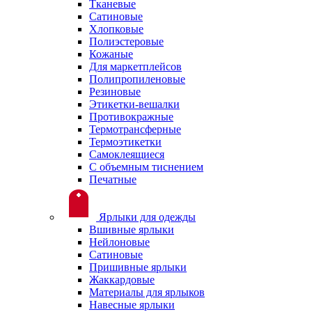
Тканевые
Сатиновые
Хлопковые
Полиэстеровые
Кожаные
Для маркетплейсов
Полипропиленовые
Резиновые
Этикетки-вешалки
Противокражные
Термотрансферные
Термоэтикетки
Самоклеящиеся
С объемным тиснением
Печатные
Ярлыки для одежды
Вшивные ярлыки
Нейлоновые
Сатиновые
Пришивные ярлыки
Жаккардовые
Материалы для ярлыков
Навесные ярлыки