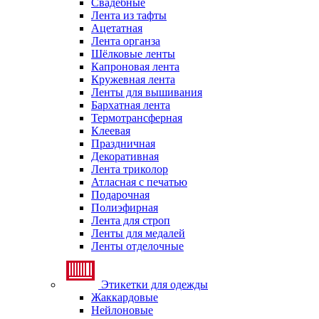
Свадебные
Лента из тафты
Ацетатная
Лента органза
Шёлковые ленты
Капроновая лента
Кружевная лента
Ленты для вышивания
Бархатная лента
Термотрансферная
Клеевая
Праздничная
Декоративная
Лента триколор
Атласная с печатью
Подарочная
Полиэфирная
Лента для строп
Ленты для медалей
Ленты отделочные
Этикетки для одежды
Жаккардовые
Нейлоновые