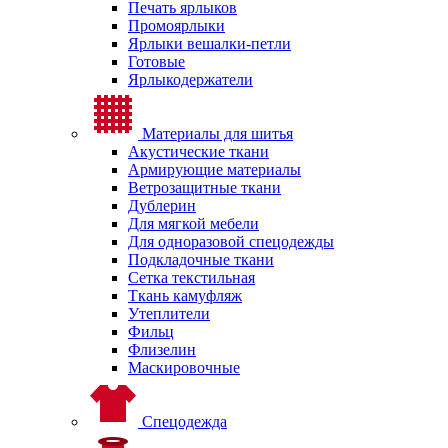
Печать ярлыков
Промоярлыки
Ярлыки вешалки-петли
Готовые
Ярлыкодержатели
Материалы для шитья
Акустические ткани
Армирующие материалы
Ветрозащитные ткани
Дублерин
Для мягкой мебели
Для одноразовой спецодежды
Подкладочные ткани
Сетка текстильная
Ткань камуфляж
Утеплители
Фильц
Флизелин
Маскировочные
Спецодежда