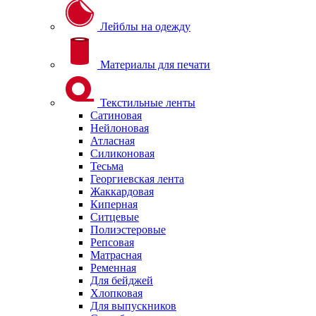
Лейблы на одежду
Материалы для печати
Текстильные ленты
Сатиновая
Нейлоновая
Атласная
Силиконовая
Тесьма
Георгиевская лента
Жаккардовая
Киперная
Ситцевые
Полиэстеровые
Репсовая
Матрасная
Ременная
Для бейджей
Хлопковая
Для выпускников