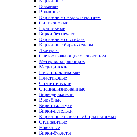
Картонные
Кожаные
Вшивные
Картонные с евроотверстием
Силиконовые
Пришивные
Бирки без печати
Картонные со сгибом
Картонные бирки-хедеры
Люверсы
Светоотражающие с логотипом
Метериалы для бирок
Медицинские
Петли пластиковые
Пластиковые
Синтетические
Специализированные
Биркодержатели
Вырубные
Бирки-галстуки
Бирки-петельки
Картонные навесные бирки-книжки
Стандартные
Навесные
Бирки-буклеты