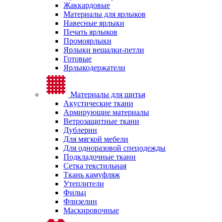
Жаккардовые
Материалы для ярлыков
Навесные ярлыки
Печать ярлыков
Промоярлыки
Ярлыки вешалки-петли
Готовые
Ярлыкодержатели
Материалы для шитья
Акустические ткани
Армирующие материалы
Ветрозащитные ткани
Дублерин
Для мягкой мебели
Для одноразовой спецодежды
Подкладочные ткани
Сетка текстильная
Ткань камуфляж
Утеплители
Фильц
Флизелин
Маскировочные