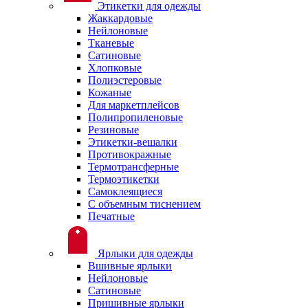
Этикетки для одежды
Жаккардовые
Нейлоновые
Тканевые
Сатиновые
Хлопковые
Полиэстеровые
Кожаные
Для маркетплейсов
Полипропиленовые
Резиновые
Этикетки-вешалки
Противокражные
Термотрансферные
Термоэтикетки
Самоклеящиеся
С объемным тиснением
Печатные
Ярлыки для одежды
Вшивные ярлыки
Нейлоновые
Сатиновые
Пришивные ярлыки