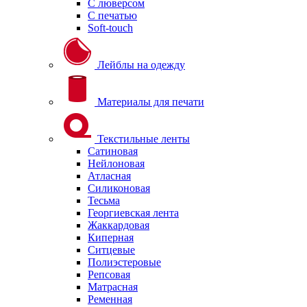
С люверсом
С печатью
Soft-touch
Лейблы на одежду
Материалы для печати
Текстильные ленты
Сатиновая
Нейлоновая
Атласная
Силиконовая
Тесьма
Георгиевская лента
Жаккардовая
Киперная
Ситцевые
Полиэстеровые
Репсовая
Матрасная
Ременная