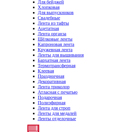
Для бейджей
Хлопковая
Для выпускников
Свадебные
Лента из тафты
Ацетатная
Лента органза
Шёлковые ленты
Капроновая лента
Кружевная лента
Ленты для вышивания
Бархатная лента
Термотрансферная
Клеевая
Праздничная
Декоративная
Лента триколор
Атласная с печатью
Подарочная
Полиэфирная
Лента для строп
Ленты для медалей
Ленты отделочные