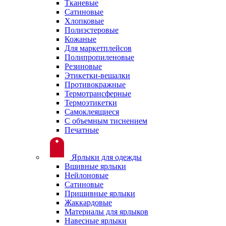
Тканевые
Сатиновые
Хлопковые
Полиэстеровые
Кожаные
Для маркетплейсов
Полипропиленовые
Резиновые
Этикетки-вешалки
Противокражные
Термотрансферные
Термоэтикетки
Самоклеящиеся
С объемным тиснением
Печатные
Ярлыки для одежды
Вшивные ярлыки
Нейлоновые
Сатиновые
Пришивные ярлыки
Жаккардовые
Материалы для ярлыков
Навесные ярлыки