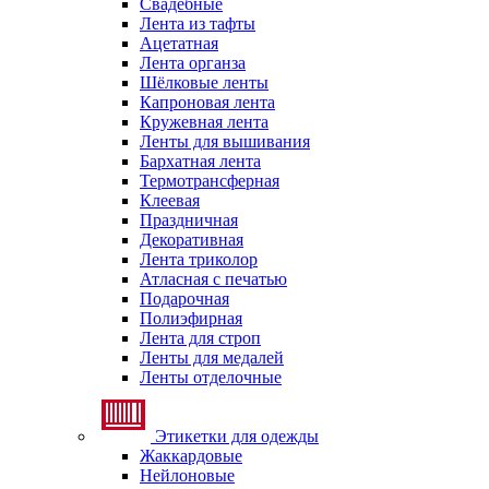
Свадебные
Лента из тафты
Ацетатная
Лента органза
Шёлковые ленты
Капроновая лента
Кружевная лента
Ленты для вышивания
Бархатная лента
Термотрансферная
Клеевая
Праздничная
Декоративная
Лента триколор
Атласная с печатью
Подарочная
Полиэфирная
Лента для строп
Ленты для медалей
Ленты отделочные
Этикетки для одежды
Жаккардовые
Нейлоновые