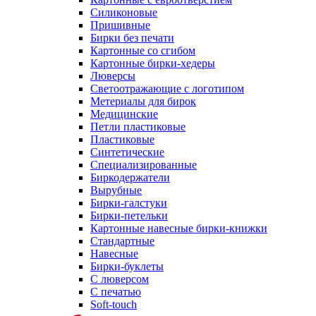
Силиконовые
Пришивные
Бирки без печати
Картонные со сгибом
Картонные бирки-хедеры
Люверсы
Светоотражающие с логотипом
Метериалы для бирок
Медицинские
Петли пластиковые
Пластиковые
Синтетические
Специализированные
Биркодержатели
Вырубные
Бирки-галстуки
Бирки-петельки
Картонные навесные бирки-книжки
Стандартные
Навесные
Бирки-буклеты
С люверсом
С печатью
Soft-touch