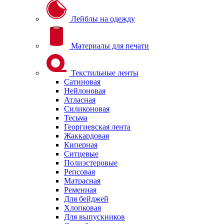
Лейблы на одежду
Материалы для печати
Текстильные ленты
Сатиновая
Нейлоновая
Атласная
Силиконовая
Тесьма
Георгиевская лента
Жаккардовая
Киперная
Ситцевые
Полиэстеровые
Репсовая
Матрасная
Ременная
Для бейджей
Хлопковая
Для выпускников