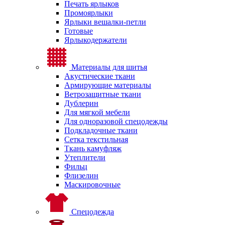
Печать ярлыков
Промоярлыки
Ярлыки вешалки-петли
Готовые
Ярлыкодержатели
Материалы для шитья
Акустические ткани
Армирующие материалы
Ветрозащитные ткани
Дублерин
Для мягкой мебели
Для одноразовой спецодежды
Подкладочные ткани
Сетка текстильная
Ткань камуфляж
Утеплители
Фильц
Флизелин
Маскировочные
Спецодежда