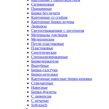
Силиконовые
Пришивные
Бирки без печати
Картонные со сгибом
Картонные бирки-хедеры
Люверсы
Светоотражающие с логотипом
Метериалы для бирок
Медицинские
Петли пластиковые
Пластиковые
Синтетические
Специализированные
Биркодержатели
Вырубные
Бирки-галстуки
Бирки-петельки
Картонные навесные бирки-книжки
Стандартные
Навесные
Бирки-буклеты
С люверсом
С печатью
Soft-touch