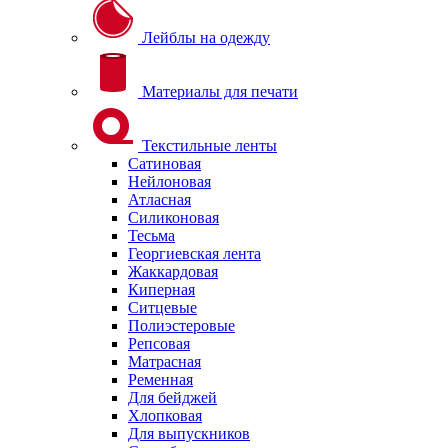
Лейблы на одежду
Материалы для печати
Текстильные ленты
Сатиновая
Нейлоновая
Атласная
Силиконовая
Тесьма
Георгиевская лента
Жаккардовая
Киперная
Ситцевые
Полиэстеровые
Репсовая
Матрасная
Ременная
Для бейджей
Хлопковая
Для выпускников