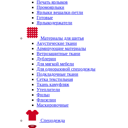
Печать ярлыков
Промоярлыки
Ярлыки вешалки-петли
Готовые
Ярлыкодержатели
Материалы для шитья
Акустические ткани
Армирующие материалы
Ветрозащитные ткани
Дублерин
Для мягкой мебели
Для одноразовой спецодежды
Подкладочные ткани
Сетка текстильная
Ткань камуфляж
Утеплители
Фильц
Флизелин
Маскировочные
Спецодежда