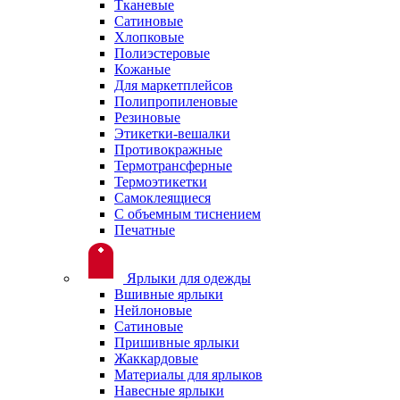
Тканевые
Сатиновые
Хлопковые
Полиэстеровые
Кожаные
Для маркетплейсов
Полипропиленовые
Резиновые
Этикетки-вешалки
Противокражные
Термотрансферные
Термоэтикетки
Самоклеящиеся
С объемным тиснением
Печатные
Ярлыки для одежды
Вшивные ярлыки
Нейлоновые
Сатиновые
Пришивные ярлыки
Жаккардовые
Материалы для ярлыков
Навесные ярлыки