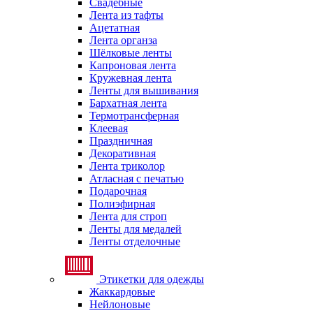
Свадебные
Лента из тафты
Ацетатная
Лента органза
Шёлковые ленты
Капроновая лента
Кружевная лента
Ленты для вышивания
Бархатная лента
Термотрансферная
Клеевая
Праздничная
Декоративная
Лента триколор
Атласная с печатью
Подарочная
Полиэфирная
Лента для строп
Ленты для медалей
Ленты отделочные
Этикетки для одежды
Жаккардовые
Нейлоновые