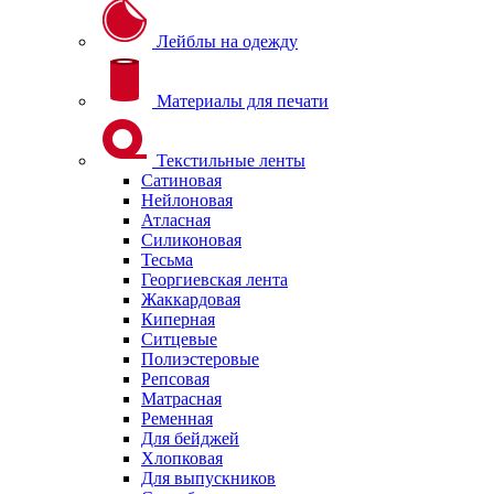
Лейблы на одежду
Материалы для печати
Текстильные ленты
Сатиновая
Нейлоновая
Атласная
Силиконовая
Тесьма
Георгиевская лента
Жаккардовая
Киперная
Ситцевые
Полиэстеровые
Репсовая
Матрасная
Ременная
Для бейджей
Хлопковая
Для выпускников