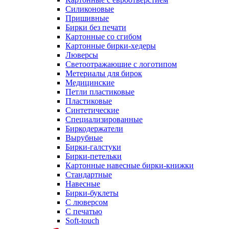
Силиконовые
Пришивные
Бирки без печати
Картонные со сгибом
Картонные бирки-хедеры
Люверсы
Светоотражающие с логотипом
Метериалы для бирок
Медицинские
Петли пластиковые
Пластиковые
Синтетические
Специализированные
Биркодержатели
Вырубные
Бирки-галстуки
Бирки-петельки
Картонные навесные бирки-книжки
Стандартные
Навесные
Бирки-буклеты
С люверсом
С печатью
Soft-touch