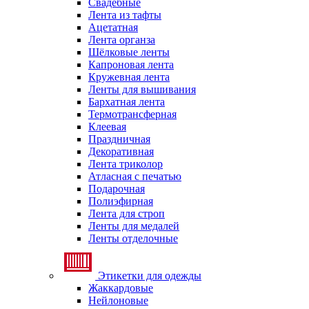
Свадебные
Лента из тафты
Ацетатная
Лента органза
Шёлковые ленты
Капроновая лента
Кружевная лента
Ленты для вышивания
Бархатная лента
Термотрансферная
Клеевая
Праздничная
Декоративная
Лента триколор
Атласная с печатью
Подарочная
Полиэфирная
Лента для строп
Ленты для медалей
Ленты отделочные
Этикетки для одежды
Жаккардовые
Нейлоновые