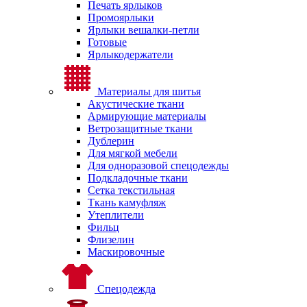
Печать ярлыков
Промоярлыки
Ярлыки вешалки-петли
Готовые
Ярлыкодержатели
Материалы для шитья
Акустические ткани
Армирующие материалы
Ветрозащитные ткани
Дублерин
Для мягкой мебели
Для одноразовой спецодежды
Подкладочные ткани
Сетка текстильная
Ткань камуфляж
Утеплители
Фильц
Флизелин
Маскировочные
Спецодежда