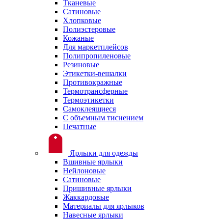
Тканевые
Сатиновые
Хлопковые
Полиэстеровые
Кожаные
Для маркетплейсов
Полипропиленовые
Резиновые
Этикетки-вешалки
Противокражные
Термотрансферные
Термоэтикетки
Самоклеящиеся
С объемным тиснением
Печатные
Ярлыки для одежды
Вшивные ярлыки
Нейлоновые
Сатиновые
Пришивные ярлыки
Жаккардовые
Материалы для ярлыков
Навесные ярлыки