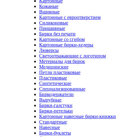
Картонные
Кожаные
Вшивные
Картонные с евроотверстием
Силиконовые
Пришивные
Бирки без печати
Картонные со сгибом
Картонные бирки-хедеры
Люверсы
Светоотражающие с логотипом
Метериалы для бирок
Медицинские
Петли пластиковые
Пластиковые
Синтетические
Специализированные
Биркодержатели
Вырубные
Бирки-галстуки
Бирки-петельки
Картонные навесные бирки-книжки
Стандартные
Навесные
Бирки-буклеты