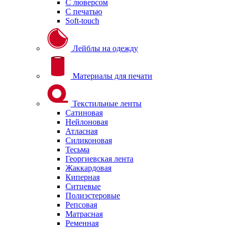
С люверсом
С печатью
Soft-touch
Лейблы на одежду
Материалы для печати
Текстильные ленты
Сатиновая
Нейлоновая
Атласная
Силиконовая
Тесьма
Георгиевская лента
Жаккардовая
Киперная
Ситцевые
Полиэстеровые
Репсовая
Матрасная
Ременная