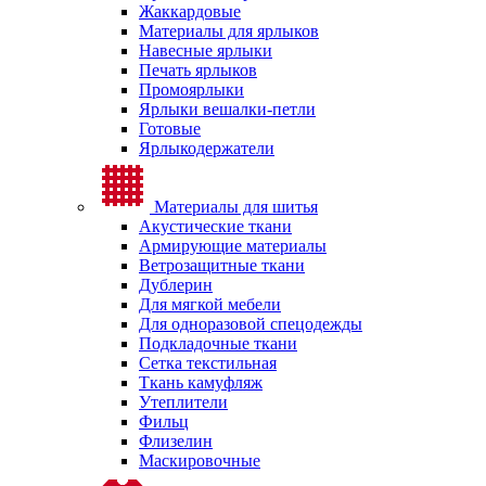
Жаккардовые
Материалы для ярлыков
Навесные ярлыки
Печать ярлыков
Промоярлыки
Ярлыки вешалки-петли
Готовые
Ярлыкодержатели
Материалы для шитья
Акустические ткани
Армирующие материалы
Ветрозащитные ткани
Дублерин
Для мягкой мебели
Для одноразовой спецодежды
Подкладочные ткани
Сетка текстильная
Ткань камуфляж
Утеплители
Фильц
Флизелин
Маскировочные