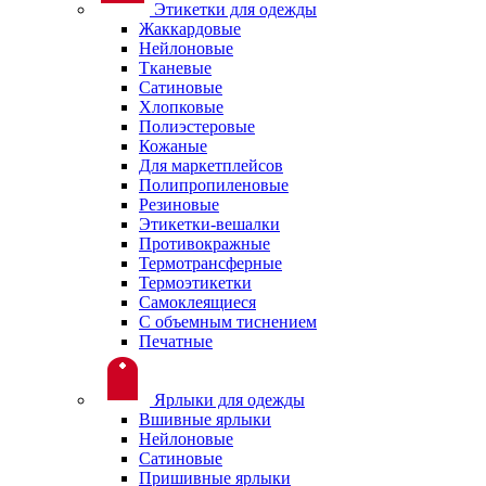
Этикетки для одежды
Жаккардовые
Нейлоновые
Тканевые
Сатиновые
Хлопковые
Полиэстеровые
Кожаные
Для маркетплейсов
Полипропиленовые
Резиновые
Этикетки-вешалки
Противокражные
Термотрансферные
Термоэтикетки
Самоклеящиеся
С объемным тиснением
Печатные
Ярлыки для одежды
Вшивные ярлыки
Нейлоновые
Сатиновые
Пришивные ярлыки