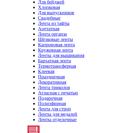
Для бейджей
Хлопковая
Для выпускников
Свадебные
Лента из тафты
Ацетатная
Лента органза
Шёлковые ленты
Капроновая лента
Кружевная лента
Ленты для вышивания
Бархатная лента
Термотрансферная
Клеевая
Праздничная
Декоративная
Лента триколор
Атласная с печатью
Подарочная
Полиэфирная
Лента для строп
Ленты для медалей
Ленты отделочные