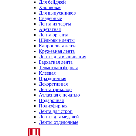
Для бейджей
Хлопковая
Для выпускников
Свадебные
Лента из тафты
Ацетатная
Лента органза
Шёлковые ленты
Капроновая лента
Кружевная лента
Ленты для вышивания
Бархатная лента
Термотрансферная
Клеевая
Праздничная
Декоративная
Лента триколор
Атласная с печатью
Подарочная
Полиэфирная
Лента для строп
Ленты для медалей
Ленты отделочные