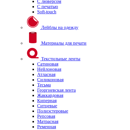
С люверсом
С печатью
Soft-touch
Лейблы на одежду
Материалы для печати
Текстильные ленты
Сатиновая
Нейлоновая
Атласная
Силиконовая
Тесьма
Георгиевская лента
Жаккардовая
Киперная
Ситцевые
Полиэстеровые
Репсовая
Матрасная
Ременная