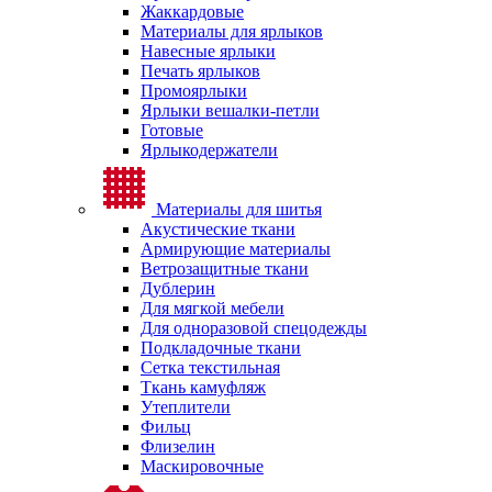
Жаккардовые
Материалы для ярлыков
Навесные ярлыки
Печать ярлыков
Промоярлыки
Ярлыки вешалки-петли
Готовые
Ярлыкодержатели
Материалы для шитья
Акустические ткани
Армирующие материалы
Ветрозащитные ткани
Дублерин
Для мягкой мебели
Для одноразовой спецодежды
Подкладочные ткани
Сетка текстильная
Ткань камуфляж
Утеплители
Фильц
Флизелин
Маскировочные