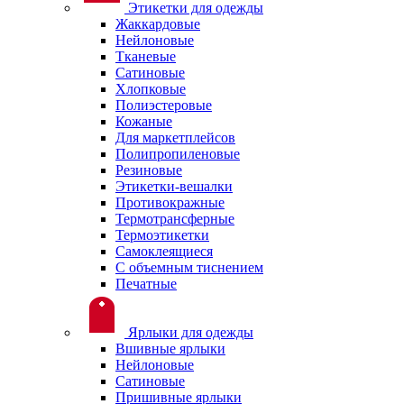
Этикетки для одежды
Жаккардовые
Нейлоновые
Тканевые
Сатиновые
Хлопковые
Полиэстеровые
Кожаные
Для маркетплейсов
Полипропиленовые
Резиновые
Этикетки-вешалки
Противокражные
Термотрансферные
Термоэтикетки
Самоклеящиеся
С объемным тиснением
Печатные
Ярлыки для одежды
Вшивные ярлыки
Нейлоновые
Сатиновые
Пришивные ярлыки