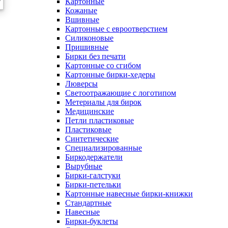
Картонные
Кожаные
Вшивные
Картонные с евроотверстием
Силиконовые
Пришивные
Бирки без печати
Картонные со сгибом
Картонные бирки-хедеры
Люверсы
Светоотражающие с логотипом
Метериалы для бирок
Медицинские
Петли пластиковые
Пластиковые
Синтетические
Специализированные
Биркодержатели
Вырубные
Бирки-галстуки
Бирки-петельки
Картонные навесные бирки-книжки
Стандартные
Навесные
Бирки-буклеты