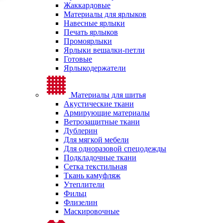
Жаккардовые
Материалы для ярлыков
Навесные ярлыки
Печать ярлыков
Промоярлыки
Ярлыки вешалки-петли
Готовые
Ярлыкодержатели
Материалы для шитья
Акустические ткани
Армирующие материалы
Ветрозащитные ткани
Дублерин
Для мягкой мебели
Для одноразовой спецодежды
Подкладочные ткани
Сетка текстильная
Ткань камуфляж
Утеплители
Фильц
Флизелин
Маскировочные