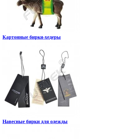
Картонные бирки-хедеры
Навесные бирки для одежды