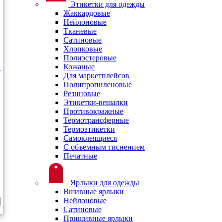
Этикетки для одежды
Жаккардовые
Нейлоновые
Тканевые
Сатиновые
Хлопковые
Полиэстеровые
Кожаные
Для маркетплейсов
Полипропиленовые
Резиновые
Этикетки-вешалки
Противокражные
Термотрансферные
Термоэтикетки
Самоклеящиеся
С объемным тиснением
Печатные
Ярлыки для одежды
Вшивные ярлыки
Нейлоновые
Сатиновые
Пришивные ярлыки