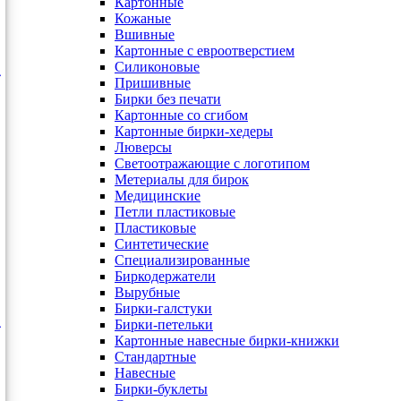
Картонные
Кожаные
Вшивные
Картонные с евроотверстием
Силиконовые
Пришивные
Бирки без печати
Картонные со сгибом
Картонные бирки-хедеры
Люверсы
Светоотражающие с логотипом
Метериалы для бирок
Медицинские
Петли пластиковые
Пластиковые
Синтетические
Специализированные
Биркодержатели
Вырубные
Бирки-галстуки
Бирки-петельки
Картонные навесные бирки-книжки
Стандартные
Навесные
Бирки-буклеты