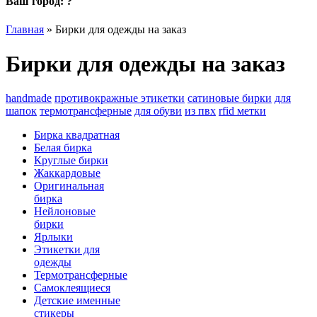
Ваш город:
?
Главная
»
Бирки для одежды на заказ
Бирки для одежды на заказ
handmade
противокражные этикетки
сатиновые бирки
для
шапок
термотрансферные
для обуви
из пвх
rfid метки
Бирка квадратная
Белая бирка
Круглые бирки
Жаккардовые
Оригинальная
бирка
Нейлоновые
бирки
Ярлыки
Этикетки для
одежды
Термотрансферные
Самоклеящиеся
Детские именные
стикеры