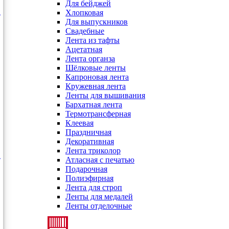
Для бейджей
Хлопковая
Для выпускников
Свадебные
Лента из тафты
Ацетатная
Лента органза
Шёлковые ленты
Капроновая лента
Кружевная лента
Ленты для вышивания
Бархатная лента
Термотрансферная
Клеевая
Праздничная
Декоративная
Лента триколор
Атласная с печатью
Подарочная
Полиэфирная
Лента для строп
Ленты для медалей
Ленты отделочные