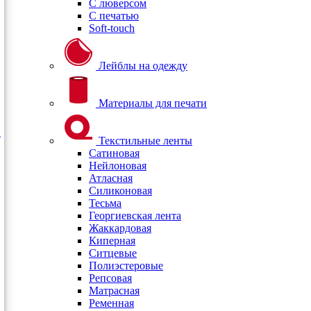
С люверсом
С печатью
Soft-touch
Лейблы на одежду
Материалы для печати
Текстильные ленты
Сатиновая
Нейлоновая
Атласная
Силиконовая
Тесьма
Георгиевская лента
Жаккардовая
Киперная
Ситцевые
Полиэстеровые
Репсовая
Матрасная
Ременная