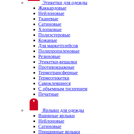
Этикетки для одежды
Жаккардовые
Нейлоновые
Тканевые
Сатиновые
Хлопковые
Полиэстеровые
Кожаные
Для маркетплейсов
Полипропиленовые
Резиновые
Этикетки-вешалки
Противокражные
Термотрансферные
Термоэтикетки
Самоклеящиеся
С объемным тиснением
Печатные
Ярлыки для одежды
Вшивные ярлыки
Нейлоновые
Сатиновые
Пришивные ярлыки