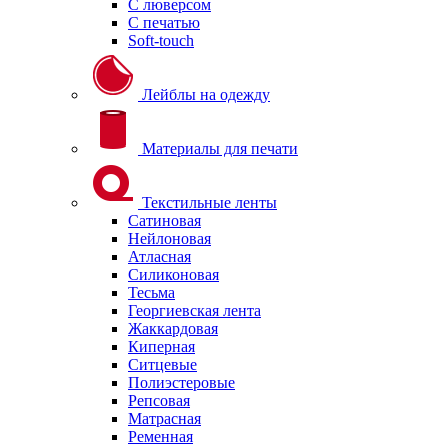
С люверсом
С печатью
Soft-touch
Лейблы на одежду
Материалы для печати
Текстильные ленты
Сатиновая
Нейлоновая
Атласная
Силиконовая
Тесьма
Георгиевская лента
Жаккардовая
Киперная
Ситцевые
Полиэстеровые
Репсовая
Матрасная
Ременная