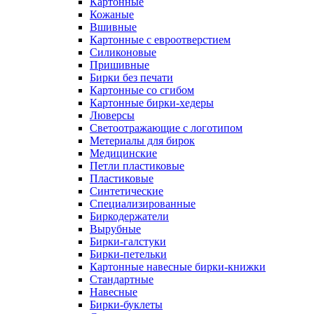
Картонные
Кожаные
Вшивные
Картонные с евроотверстием
Силиконовые
Пришивные
Бирки без печати
Картонные со сгибом
Картонные бирки-хедеры
Люверсы
Светоотражающие с логотипом
Метериалы для бирок
Медицинские
Петли пластиковые
Пластиковые
Синтетические
Специализированные
Биркодержатели
Вырубные
Бирки-галстуки
Бирки-петельки
Картонные навесные бирки-книжки
Стандартные
Навесные
Бирки-буклеты