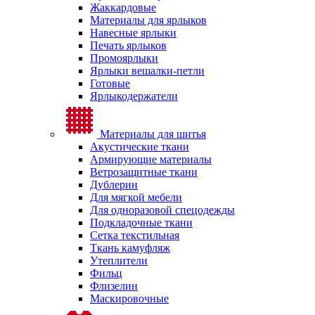
Жаккардовые
Материалы для ярлыков
Навесные ярлыки
Печать ярлыков
Промоярлыки
Ярлыки вешалки-петли
Готовые
Ярлыкодержатели
Материалы для шитья
Акустические ткани
Армирующие материалы
Ветрозащитные ткани
Дублерин
Для мягкой мебели
Для одноразовой спецодежды
Подкладочные ткани
Сетка текстильная
Ткань камуфляж
Утеплители
Фильц
Флизелин
Маскировочные