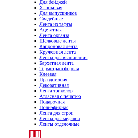
Для бейджей
Хлопковая
Для выпускников
Свадебные
Лента из тафты
Ацетатная
Лента органза
Шёлковые ленты
Капроновая лента
Кружевная лента
Ленты для вышивания
Бархатная лента
Термотрансферная
Клеевая
Праздничная
Декоративная
Лента триколор
Атласная с печатью
Подарочная
Полиэфирная
Лента для строп
Ленты для медалей
Ленты отделочные