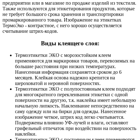
предприятии или в магазине по продаже изделий из текстиля.
Также используются для этикетирования продуктов, которые
не требует большого срока хранения и транспортировки
промаркированного товара. Изображение на этикетках
ТермоЭко - контрастное, с него хорошо осуществляется
считывание штрих-кодов.
Виды клеящего слоя:
Термоэтикетки ЭКО с морозостойким клеем
применяются для маркировки товаров, перевозимых на
большие расстояния при низких температурах.
Нанесенная информация сохраняется сроком до 6
месяцев. Клейкая основа надежно крепится на
шероховатой и неровной поверхностях.
Термоэтикетки ЭКО с полупостоянным клеем
подходят
для многократного переклеивания этикетки с одной
поверхности на другую, т.к. наклейка имеет небольшую
начальную липкость. Наклеивание непосредственно на
саму одежду или на бирки для одежды. Нанесенное
изображение четкое, штрих код легко считывается.
Подвержены влиянию УФ-лучей и влаги, оставляют
грифельный отпечаток при воздействии на поверхность
наклейки.
Термоэтикетки ЭКО с постоянным клеем
применяются