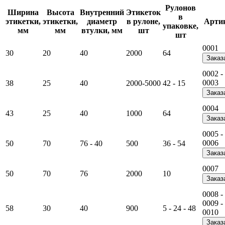
Рулонов
Ширина
Высота
Внутренний
Этикеток
в
этикетки,
этикетки,
диаметр
в рулоне,
Арти
упаковке,
мм
мм
втулки, мм
шт
шт
0001
30
20
40
2000
64
Заказ
0002 -
0003
38
25
40
2000-5000
42 - 15
Заказ
0004
43
25
40
1000
64
Заказ
0005 -
0006
50
70
76 - 40
500
36 - 54
Заказ
0007
50
70
76
2000
10
Заказ
0008 -
0009 -
58
30
40
900
5 - 24 - 48
0010
Заказ