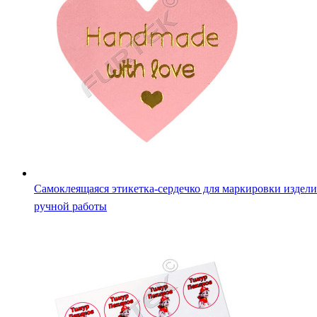
Самоклеящиеся именные нейлоновые этикетки на детск
одежду и обувь