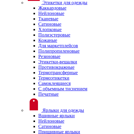
Этикетки для одежды
Жаккардовые
Нейлоновые
Тканевые
Сатиновые
Хлопковые
Полиэстеровые
Кожаные
Для маркетплейсов
Полипропиленовые
Резиновые
Этикетки-вешалки
Противокражные
Термотрансферные
Термоэтикетки
Самоклеящиеся
С объемным тиснением
Печатные
Ярлыки для одежды
Вшивные ярлыки
Нейлоновые
Сатиновые
Пришивные ярлыки