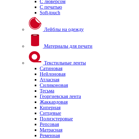
С люверсом
С печатью
Soft-touch
Лейблы на одежду
Материалы для печати
Текстильные ленты
Сатиновая
Нейлоновая
Атласная
Силиконовая
Тесьма
Георгиевская лента
Жаккардовая
Киперная
Ситцевые
Полиэстеровые
Репсовая
Матрасная
Ременная