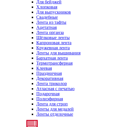
Для бейджей
Хлопковая
Для выпускников
Свадебные
Лента из тафты
Ацетатная
Лента органза
Шёлковые ленты
Капроновая лента
Кружевная лента
Ленты для вышивания
Бархатная лента
Термотрансферная
Клеевая
Праздничная
Декоративная
Лента триколор
Атласная с печатью
Подарочная
Полиэфирная
Лента для строп
Ленты для медалей
Ленты отделочные