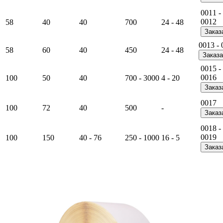
0011 -
0012
58
40
40
700
24 - 48
Заказ
0013 - 
58
60
40
450
24 - 48
Заказа
0015 -
0016
100
50
40
700 - 3000
4 - 20
Заказ
0017
100
72
40
500
-
Заказ
0018 -
0019
100
150
40 - 76
250 - 1000
16 - 5
Заказ