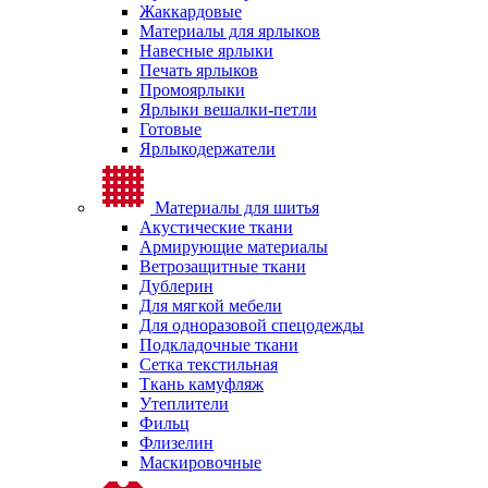
Жаккардовые
Материалы для ярлыков
Навесные ярлыки
Печать ярлыков
Промоярлыки
Ярлыки вешалки-петли
Готовые
Ярлыкодержатели
Материалы для шитья
Акустические ткани
Армирующие материалы
Ветрозащитные ткани
Дублерин
Для мягкой мебели
Для одноразовой спецодежды
Подкладочные ткани
Сетка текстильная
Ткань камуфляж
Утеплители
Фильц
Флизелин
Маскировочные