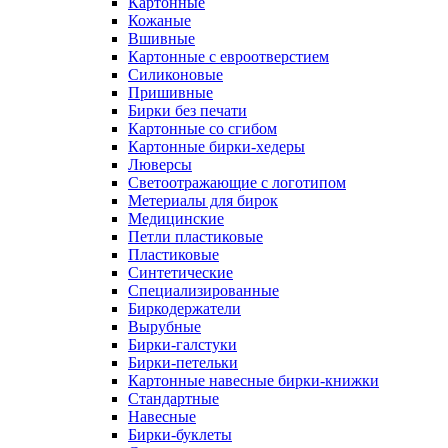
Картонные
Кожаные
Вшивные
Картонные с евроотверстием
Силиконовые
Пришивные
Бирки без печати
Картонные со сгибом
Картонные бирки-хедеры
Люверсы
Светоотражающие с логотипом
Метериалы для бирок
Медицинские
Петли пластиковые
Пластиковые
Синтетические
Специализированные
Биркодержатели
Вырубные
Бирки-галстуки
Бирки-петельки
Картонные навесные бирки-книжки
Стандартные
Навесные
Бирки-буклеты