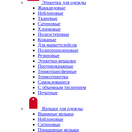
Этикетки для одежды
Жаккардовые
Нейлоновые
Тканевые
Сатиновые
Хлопковые
Полиэстеровые
Кожаные
Для маркетплейсов
Полипропиленовые
Резиновые
Этикетки-вешалки
Противокражные
Термотрансферные
Термоэтикетки
Самоклеящиеся
С объемным тиснением
Печатные
Ярлыки для одежды
Вшивные ярлыки
Нейлоновые
Сатиновые
Пришивные ярлыки