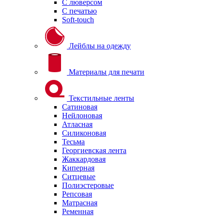
С люверсом
С печатью
Soft-touch
Лейблы на одежду
Материалы для печати
Текстильные ленты
Сатиновая
Нейлоновая
Атласная
Силиконовая
Тесьма
Георгиевская лента
Жаккардовая
Киперная
Ситцевые
Полиэстеровые
Репсовая
Матрасная
Ременная