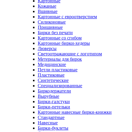
Картонные
Кожаные
Вшивные
Картонные с евроотверстием
Силиконовые
Пришивные
Бирки без печати
Картонные со сгибом
Картонные бирки-хедеры
Люверсы
Светоотражающие с логотипом
Метериалы для бирок
Медицинские
Петли пластиковые
Пластиковые
Синтетические
Специализированные
Биркодержатели
Вырубные
Бирки-галстуки
Бирки-петельки
Картонные навесные бирки-книжки
Стандартные
Навесные
Бирки-буклеты