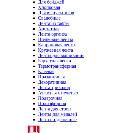
Для бейджей
Хлопковая
Для выпускников
Свадебные
Лента из тафты
Ацетатная
Лента органза
Шёлковые ленты
Капроновая лента
Кружевная лента
Ленты для вышивания
Бархатная лента
Термотрансферная
Клеевая
Праздничная
Декоративная
Лента триколор
Атласная с печатью
Подарочная
Полиэфирная
Лента для строп
Ленты для медалей
Ленты отделочные