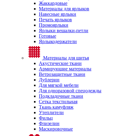
Жаккардовые
Материалы для ярлыков
Навесные ярлыки
Печать ярлыков
Промоярлыки
Ярлыки вешалки-петли
Готовые
Ярлыкодержатели
Материалы для шитья
Акустические ткани
Армирующие материалы
Ветрозащитные ткани
Дублерин
Для мягкой мебели
Для одноразовой спецодежды
Подкладочные ткани
Сетка текстильная
Ткань камуфляж
Утеплители
Фильц
Флизелин
Маскировочные