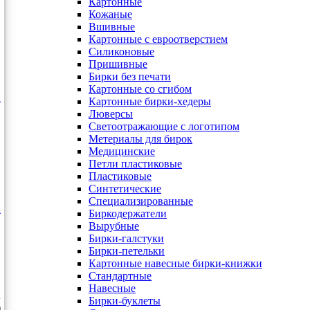
Картонные
Кожаные
Вшивные
Картонные с евроотверстием
Силиконовые
Пришивные
Бирки без печати
Картонные со сгибом
Картонные бирки-хедеры
Люверсы
Светоотражающие с логотипом
Метериалы для бирок
Медицинские
Петли пластиковые
Пластиковые
Синтетические
Специализированные
Биркодержатели
Вырубные
Бирки-галстуки
Бирки-петельки
Картонные навесные бирки-книжки
Стандартные
Навесные
Бирки-буклеты