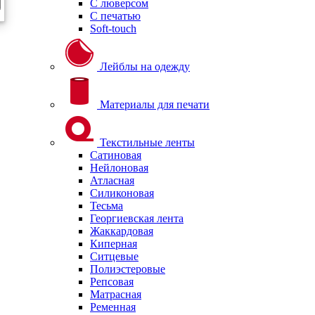
С люверсом
С печатью
Soft-touch
Лейблы на одежду
Материалы для печати
Текстильные ленты
Сатиновая
Нейлоновая
Атласная
Силиконовая
Тесьма
Георгиевская лента
Жаккардовая
Киперная
Ситцевые
Полиэстеровые
Репсовая
Матрасная
Ременная