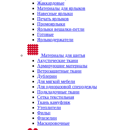
Жаккардовые
Материалы для ярлыков
Навесные ярлыки
Печать ярлыков
Промоярлыки
Ярлыки вешалки-петли
Готовые
Ярлыкодержатели
Материалы для шитья
Акустические ткани
Армирующие материалы
Ветрозащитные ткани
Дублерин
Для мягкой мебели
Для одноразовой спецодежды
Подкладочные ткани
Сетка текстильная
Ткань камуфляж
Утеплители
Фильц
Флизелин
Маскировочные