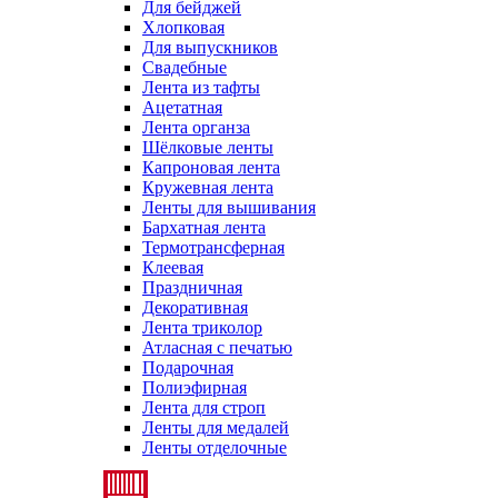
Для бейджей
Хлопковая
Для выпускников
Свадебные
Лента из тафты
Ацетатная
Лента органза
Шёлковые ленты
Капроновая лента
Кружевная лента
Ленты для вышивания
Бархатная лента
Термотрансферная
Клеевая
Праздничная
Декоративная
Лента триколор
Атласная с печатью
Подарочная
Полиэфирная
Лента для строп
Ленты для медалей
Ленты отделочные