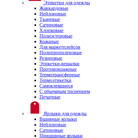
Этикетки для одежды
Жаккардовые
Нейлоновые
Тканевые
Сатиновые
Хлопковые
Полиэстеровые
Кожаные
Для маркетплейсов
Полипропиленовые
Резиновые
Этикетки-вешалки
Противокражные
Термотрансферные
Термоэтикетки
Самоклеящиеся
С объемным тиснением
Печатные
Ярлыки для одежды
Вшивные ярлыки
Нейлоновые
Сатиновые
Пришивные ярлыки