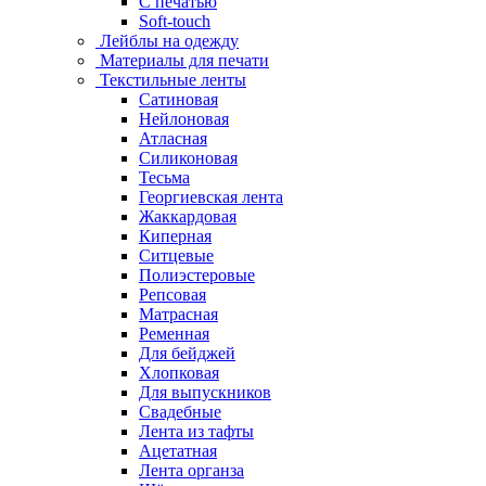
С печатью
Soft-touch
Лейблы на одежду
Материалы для печати
Текстильные ленты
Сатиновая
Нейлоновая
Атласная
Силиконовая
Тесьма
Георгиевская лента
Жаккардовая
Киперная
Ситцевые
Полиэстеровые
Репсовая
Матрасная
Ременная
Для бейджей
Хлопковая
Для выпускников
Свадебные
Лента из тафты
Ацетатная
Лента органза