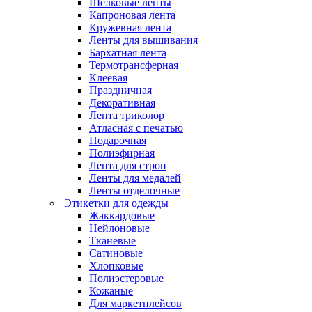
Шёлковые ленты
Капроновая лента
Кружевная лента
Ленты для вышивания
Бархатная лента
Термотрансферная
Клеевая
Праздничная
Декоративная
Лента триколор
Атласная с печатью
Подарочная
Полиэфирная
Лента для строп
Ленты для медалей
Ленты отделочные
Этикетки для одежды
Жаккардовые
Нейлоновые
Тканевые
Сатиновые
Хлопковые
Полиэстеровые
Кожаные
Для маркетплейсов