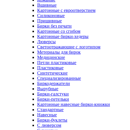
Вшивные
Картонные с евроотверстием
Силиконовые
Пришивные
Бирки без печати
Картонные со сгибом
Картонные бирки-хедеры
Люверсы
Светоотражающие с логотипом
Метериалы для бирок
Медицинские
Петли пластиковые
Пластиковые
Синтетические
Специализированные
Биркодержатели
Вырубные
Бирки-галстуки
Бирки-петельки
Картонные навесные бирки-книжки
Стандартные
Навесные
Бирки-буклеты
С люверсом