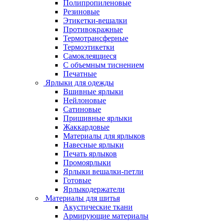
Полипропиленовые
Резиновые
Этикетки-вешалки
Противокражные
Термотрансферные
Термоэтикетки
Самоклеящиеся
С объемным тиснением
Печатные
Ярлыки для одежды
Вшивные ярлыки
Нейлоновые
Сатиновые
Пришивные ярлыки
Жаккардовые
Материалы для ярлыков
Навесные ярлыки
Печать ярлыков
Промоярлыки
Ярлыки вешалки-петли
Готовые
Ярлыкодержатели
Материалы для шитья
Акустические ткани
Армирующие материалы