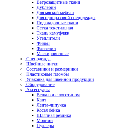
Ветрозащитные ткани
Дублерин
Для мягкой мебели
Для одноразовой спецодежды
Подкладочные ткани
Сетка текстильная
Ткань камуфляж
Утеплители
Фильц
Флизелин
Маскировочные
Спецодежда
Швейные нитки
Составники и размерники
Пластиковые пломбы
Упаковка для швейной продукции
Оборудование
Аксессуары
Вешалки с логотипом
Кант
Лента-липучка
Косая бейка
Шляпная резинка
Молнии
Пуллеры