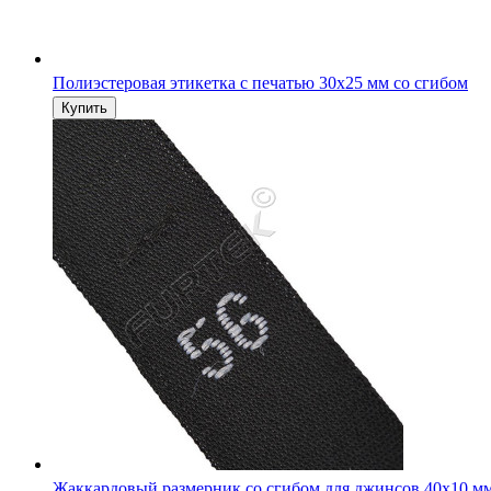
Полиэстеровая этикетка с печатью 30х25 мм со сгибом
Жаккардовый размерник со сгибом для джинсов 40х10 м