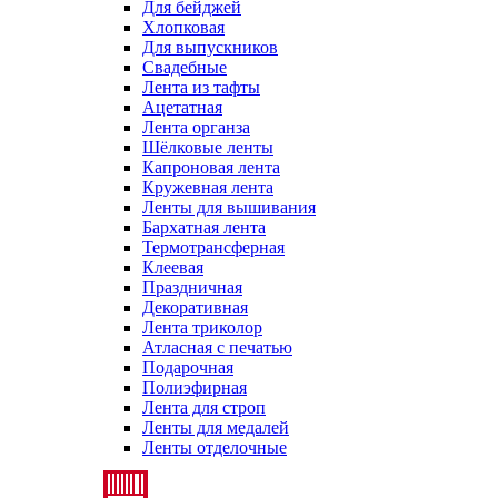
Для бейджей
Хлопковая
Для выпускников
Свадебные
Лента из тафты
Ацетатная
Лента органза
Шёлковые ленты
Капроновая лента
Кружевная лента
Ленты для вышивания
Бархатная лента
Термотрансферная
Клеевая
Праздничная
Декоративная
Лента триколор
Атласная с печатью
Подарочная
Полиэфирная
Лента для строп
Ленты для медалей
Ленты отделочные