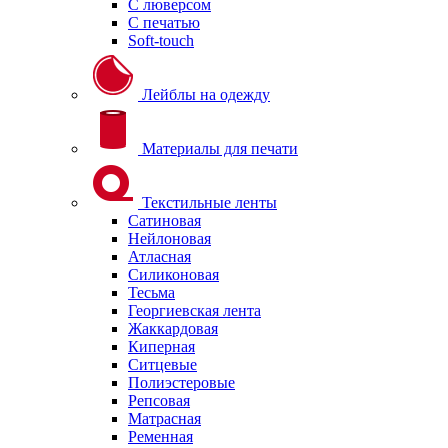
С люверсом
С печатью
Soft-touch
Лейблы на одежду
Материалы для печати
Текстильные ленты
Сатиновая
Нейлоновая
Атласная
Силиконовая
Тесьма
Георгиевская лента
Жаккардовая
Киперная
Ситцевые
Полиэстеровые
Репсовая
Матрасная
Ременная