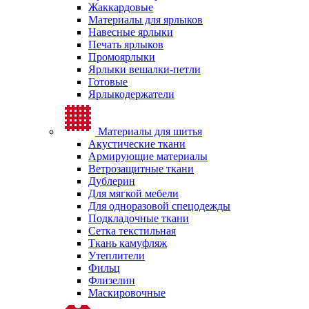
Жаккардовые
Материалы для ярлыков
Навесные ярлыки
Печать ярлыков
Промоярлыки
Ярлыки вешалки-петли
Готовые
Ярлыкодержатели
Материалы для шитья
Акустические ткани
Армирующие материалы
Ветрозащитные ткани
Дублерин
Для мягкой мебели
Для одноразовой спецодежды
Подкладочные ткани
Сетка текстильная
Ткань камуфляж
Утеплители
Фильц
Флизелин
Маскировочные