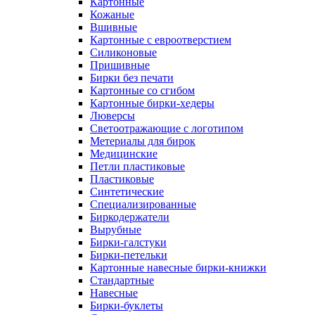
Картонные
Кожаные
Вшивные
Картонные с евроотверстием
Силиконовые
Пришивные
Бирки без печати
Картонные со сгибом
Картонные бирки-хедеры
Люверсы
Светоотражающие с логотипом
Метериалы для бирок
Медицинские
Петли пластиковые
Пластиковые
Синтетические
Специализированные
Биркодержатели
Вырубные
Бирки-галстуки
Бирки-петельки
Картонные навесные бирки-книжки
Стандартные
Навесные
Бирки-буклеты