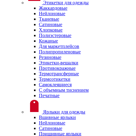
Этикетки для одежды
Жаккардовые
Нейлоновые
Тканевые
Сатиновые
Хлопковые
Полиэстеровые
Кожаные
Для маркетплейсов
Полипропиленовые
Резиновые
Этикетки-вешалки
Противокражные
Термотрансферные
Термоэтикетки
Самоклеящиеся
С объемным тиснением
Печатные
Ярлыки для одежды
Вшивные ярлыки
Нейлоновые
Сатиновые
Пришивные ярлыки