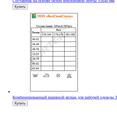
Составник на основе белой нейлоновой ленты 35х40 мм
Комбинированный вшивной ярлык для рабочей одежды 3