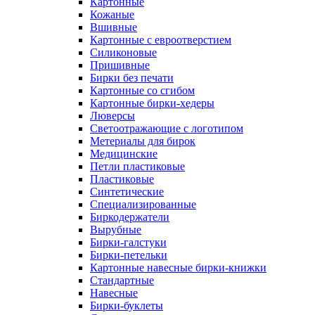
Картонные
Кожаные
Вшивные
Картонные с евроотверстием
Силиконовые
Пришивные
Бирки без печати
Картонные со сгибом
Картонные бирки-хедеры
Люверсы
Светоотражающие с логотипом
Метериалы для бирок
Медицинские
Петли пластиковые
Пластиковые
Синтетические
Специализированные
Биркодержатели
Вырубные
Бирки-галстуки
Бирки-петельки
Картонные навесные бирки-книжки
Стандартные
Навесные
Бирки-буклеты