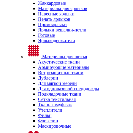
Жаккардовые
Материалы для ярлыков
Навесные ярлыки
Печать ярлыков
Промоярлыки
Ярлыки вешалки-петли
Готовые
Ярлыкодержатели
Материалы для шитья
Акустические ткани
Армирующие материалы
Ветрозащитные ткани
Дублерин
Для мягкой мебели
Для одноразовой спецодежды
Подкладочные ткани
Сетка текстильная
Ткань камуфляж
Утеплители
Фильц
Флизелин
Маскировочные