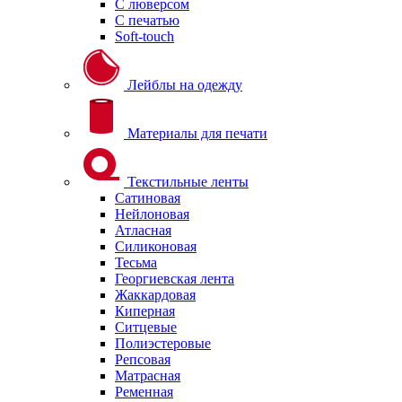
С люверсом
С печатью
Soft-touch
Лейблы на одежду
Материалы для печати
Текстильные ленты
Сатиновая
Нейлоновая
Атласная
Силиконовая
Тесьма
Георгиевская лента
Жаккардовая
Киперная
Ситцевые
Полиэстеровые
Репсовая
Матрасная
Ременная