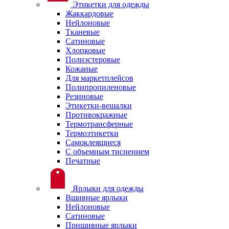
Этикетки для одежды
Жаккардовые
Нейлоновые
Тканевые
Сатиновые
Хлопковые
Полиэстеровые
Кожаные
Для маркетплейсов
Полипропиленовые
Резиновые
Этикетки-вешалки
Противокражные
Термотрансферные
Термоэтикетки
Самоклеящиеся
С объемным тиснением
Печатные
Ярлыки для одежды
Вшивные ярлыки
Нейлоновые
Сатиновые
Пришивные ярлыки