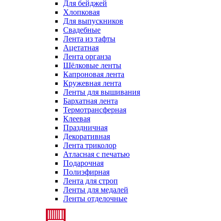
Для бейджей
Хлопковая
Для выпускников
Свадебные
Лента из тафты
Ацетатная
Лента органза
Шёлковые ленты
Капроновая лента
Кружевная лента
Ленты для вышивания
Бархатная лента
Термотрансферная
Клеевая
Праздничная
Декоративная
Лента триколор
Атласная с печатью
Подарочная
Полиэфирная
Лента для строп
Ленты для медалей
Ленты отделочные