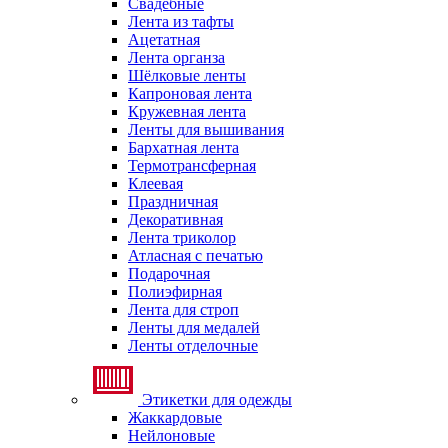
Свадебные
Лента из тафты
Ацетатная
Лента органза
Шёлковые ленты
Капроновая лента
Кружевная лента
Ленты для вышивания
Бархатная лента
Термотрансферная
Клеевая
Праздничная
Декоративная
Лента триколор
Атласная с печатью
Подарочная
Полиэфирная
Лента для строп
Ленты для медалей
Ленты отделочные
Этикетки для одежды
Жаккардовые
Нейлоновые