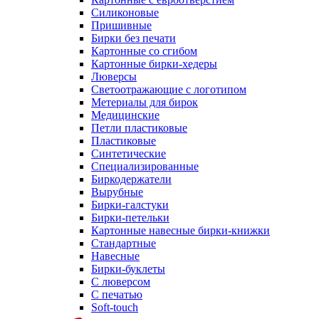
Силиконовые
Пришивные
Бирки без печати
Картонные со сгибом
Картонные бирки-хедеры
Люверсы
Светоотражающие с логотипом
Метериалы для бирок
Медицинские
Петли пластиковые
Пластиковые
Синтетические
Специализированные
Биркодержатели
Вырубные
Бирки-галстуки
Бирки-петельки
Картонные навесные бирки-книжки
Стандартные
Навесные
Бирки-буклеты
С люверсом
С печатью
Soft-touch