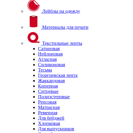
Лейблы на одежду
Материалы для печати
Текстильные ленты
Сатиновая
Нейлоновая
Атласная
Силиконовая
Тесьма
Георгиевская лента
Жаккардовая
Киперная
Ситцевые
Полиэстеровые
Репсовая
Матрасная
Ременная
Для бейджей
Хлопковая
Для выпускников