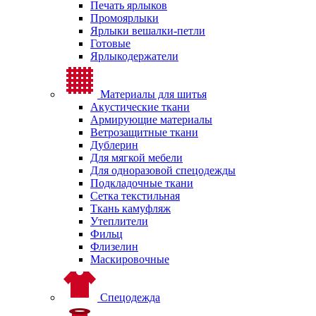
Печать ярлыков
Промоярлыки
Ярлыки вешалки-петли
Готовые
Ярлыкодержатели
Материалы для шитья
Акустические ткани
Армирующие материалы
Ветрозащитные ткани
Дублерин
Для мягкой мебели
Для одноразовой спецодежды
Подкладочные ткани
Сетка текстильная
Ткань камуфляж
Утеплители
Фильц
Флизелин
Маскировочные
Спецодежда