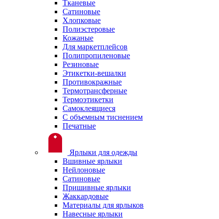
Тканевые
Сатиновые
Хлопковые
Полиэстеровые
Кожаные
Для маркетплейсов
Полипропиленовые
Резиновые
Этикетки-вешалки
Противокражные
Термотрансферные
Термоэтикетки
Самоклеящиеся
С объемным тиснением
Печатные
Ярлыки для одежды
Вшивные ярлыки
Нейлоновые
Сатиновые
Пришивные ярлыки
Жаккардовые
Материалы для ярлыков
Навесные ярлыки