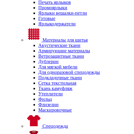
Печать ярлыков
Промоярлыки
Ярлыки вешалки-петли
Готовые
Ярлыкодержатели
Материалы для шитья
Акустические ткани
Армирующие материалы
Ветрозащитные ткани
Дублерин
Для мягкой мебели
Для одноразовой спецодежды
Подкладочные ткани
Сетка текстильная
Ткань камуфляж
Утеплители
Фильц
Флизелин
Маскировочные
Спецодежда