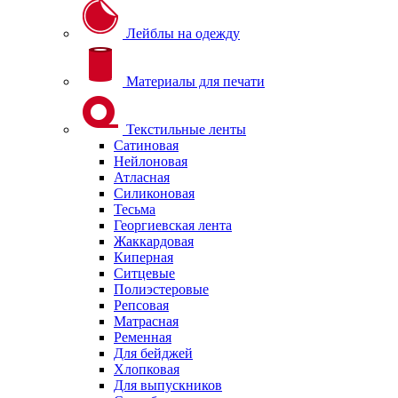
Лейблы на одежду
Материалы для печати
Текстильные ленты
Сатиновая
Нейлоновая
Атласная
Силиконовая
Тесьма
Георгиевская лента
Жаккардовая
Киперная
Ситцевые
Полиэстеровые
Репсовая
Матрасная
Ременная
Для бейджей
Хлопковая
Для выпускников