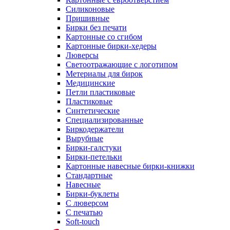
Силиконовые
Пришивные
Бирки без печати
Картонные со сгибом
Картонные бирки-хедеры
Люверсы
Светоотражающие с логотипом
Метериалы для бирок
Медицинские
Петли пластиковые
Пластиковые
Синтетические
Специализированные
Биркодержатели
Вырубные
Бирки-галстуки
Бирки-петельки
Картонные навесные бирки-книжки
Стандартные
Навесные
Бирки-буклеты
С люверсом
С печатью
Soft-touch