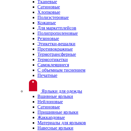
Тканевые
Сатиновые
Хлопковые
Полиэстеровые
Кожаные
Для маркетплейсов
Полипропиленовые
Резиновые
Этикетки-вешалки
Противокражные
Термотрансферные
Термоэтикетки
Самоклеящиеся
С объемным тиснением
Печатные
Ярлыки для одежды
Вшивные ярлыки
Нейлоновые
Сатиновые
Пришивные ярлыки
Жаккардовые
Материалы для ярлыков
Навесные ярлыки