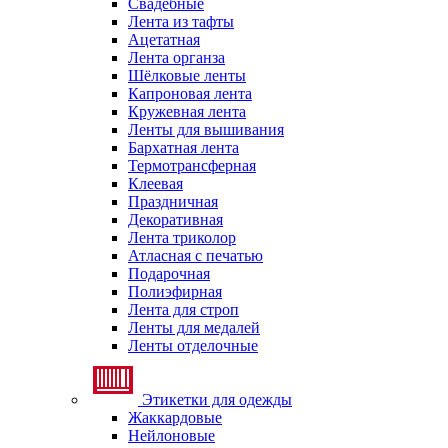
Свадебные
Лента из тафты
Ацетатная
Лента органза
Шёлковые ленты
Капроновая лента
Кружевная лента
Ленты для вышивания
Бархатная лента
Термотрансферная
Клеевая
Праздничная
Декоративная
Лента триколор
Атласная с печатью
Подарочная
Полиэфирная
Лента для строп
Ленты для медалей
Ленты отделочные
Этикетки для одежды
Жаккардовые
Нейлоновые