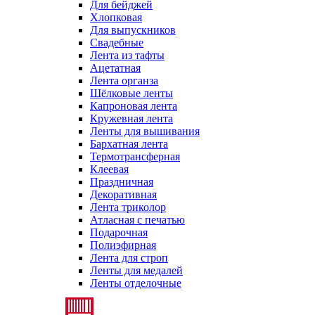
Для бейджей
Хлопковая
Для выпускников
Свадебные
Лента из тафты
Ацетатная
Лента органза
Шёлковые ленты
Капроновая лента
Кружевная лента
Ленты для вышивания
Бархатная лента
Термотрансферная
Клеевая
Праздничная
Декоративная
Лента триколор
Атласная с печатью
Подарочная
Полиэфирная
Лента для строп
Ленты для медалей
Ленты отделочные