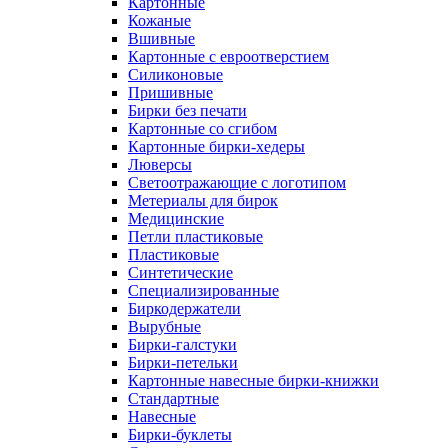
Картонные
Кожаные
Вшивные
Картонные с евроотверстием
Силиконовые
Пришивные
Бирки без печати
Картонные со сгибом
Картонные бирки-хедеры
Люверсы
Светоотражающие с логотипом
Метериалы для бирок
Медицинские
Петли пластиковые
Пластиковые
Синтетические
Специализированные
Биркодержатели
Вырубные
Бирки-галстуки
Бирки-петельки
Картонные навесные бирки-книжки
Стандартные
Навесные
Бирки-буклеты