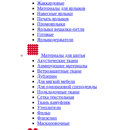
Жаккардовые
Материалы для ярлыков
Навесные ярлыки
Печать ярлыков
Промоярлыки
Ярлыки вешалки-петли
Готовые
Ярлыкодержатели
Материалы для шитья
Акустические ткани
Армирующие материалы
Ветрозащитные ткани
Дублерин
Для мягкой мебели
Для одноразовой спецодежды
Подкладочные ткани
Сетка текстильная
Ткань камуфляж
Утеплители
Фильц
Флизелин
Маскировочные