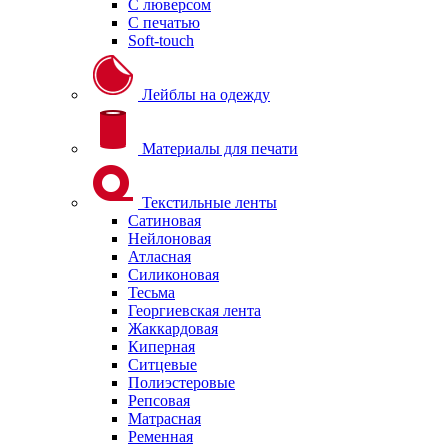
С люверсом
С печатью
Soft-touch
Лейблы на одежду
Материалы для печати
Текстильные ленты
Сатиновая
Нейлоновая
Атласная
Силиконовая
Тесьма
Георгиевская лента
Жаккардовая
Киперная
Ситцевые
Полиэстеровые
Репсовая
Матрасная
Ременная