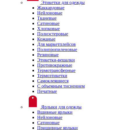
Этикетки для одежды
Жаккардовые
Нейлоновые
Тканевые
Сатиновые
Хлопковые
Полиэстеровые
Кожаные
Для маркетплейсов
Полипропиленовые
Резиновые
Этикетки-вешалки
Противокражные
Термотрансферные
Термоэтикетки
Самоклеящиеся
С объемным тиснением
Печатные
Ярлыки для одежды
Вшивные ярлыки
Нейлоновые
Сатиновые
Пришивные ярлыки