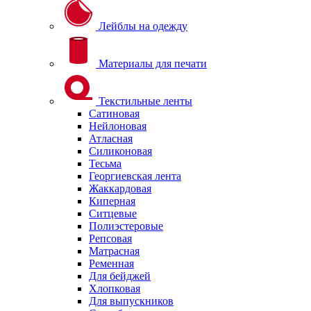
Лейблы на одежду
Материалы для печати
Текстильные ленты
Сатиновая
Нейлоновая
Атласная
Силиконовая
Тесьма
Георгиевская лента
Жаккардовая
Киперная
Ситцевые
Полиэстеровые
Репсовая
Матрасная
Ременная
Для бейджей
Хлопковая
Для выпускников