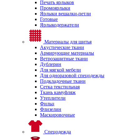
Печать ярлыков
Промоярлыки
Ярлыки вешалки-петли
Готовые
Ярлыкодержатели
Материалы для шитья
Акустические ткани
Армирующие материалы
Ветрозащитные ткани
Дублерин
Для мягкой мебели
Для одноразовой спецодежды
Подкладочные ткани
Сетка текстильная
Ткань камуфляж
Утеплители
Фильц
Флизелин
Маскировочные
Спецодежда