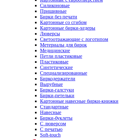
Силиконовые
Пришивные
Бирки без печати
Картонные со сгибом
Картонные бирки-хедеры
Люверсы
Светоотражающие с логотипом
Метериалы для бирок
Медицинские
Петли пластиковые
Пластиковые
Синтетические
Специализированные
Биркодержатели
Вырубные
Бирки-галстуки
Бирки-петельки
Картонные навесные бирки-книжки
Стандартные
Навесные
Бирки-буклеты
С люверсом
С печатью
Soft-touch