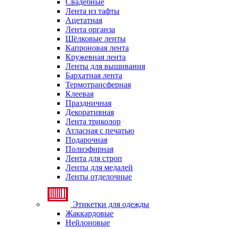
Свадебные
Лента из тафты
Ацетатная
Лента органза
Шёлковые ленты
Капроновая лента
Кружевная лента
Ленты для вышивания
Бархатная лента
Термотрансферная
Клеевая
Праздничная
Декоративная
Лента триколор
Атласная с печатью
Подарочная
Полиэфирная
Лента для строп
Ленты для медалей
Ленты отделочные
Этикетки для одежды
Жаккардовые
Нейлоновые