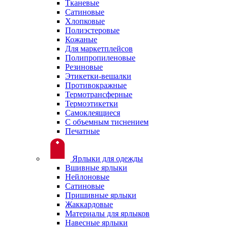
Тканевые
Сатиновые
Хлопковые
Полиэстеровые
Кожаные
Для маркетплейсов
Полипропиленовые
Резиновые
Этикетки-вешалки
Противокражные
Термотрансферные
Термоэтикетки
Самоклеящиеся
С объемным тиснением
Печатные
Ярлыки для одежды
Вшивные ярлыки
Нейлоновые
Сатиновые
Пришивные ярлыки
Жаккардовые
Материалы для ярлыков
Навесные ярлыки