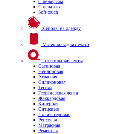
С люверсом
С печатью
Soft-touch
Лейблы на одежду
Материалы для печати
Текстильные ленты
Сатиновая
Нейлоновая
Атласная
Силиконовая
Тесьма
Георгиевская лента
Жаккардовая
Киперная
Ситцевые
Полиэстеровые
Репсовая
Матрасная
Ременная