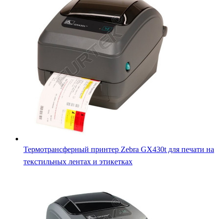
Термотрансферный принтер Zebra GX420t для печати на
этикетках и текстильных лентах