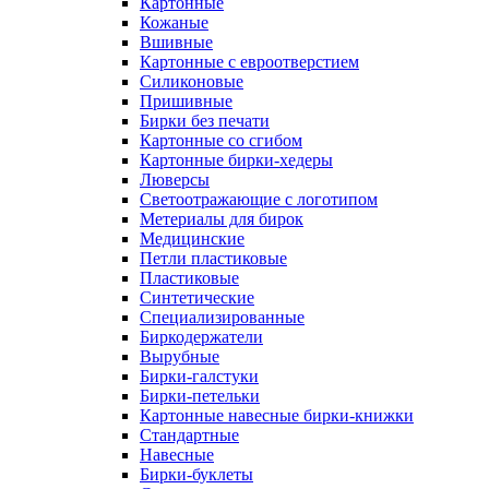
Картонные
Кожаные
Вшивные
Картонные с евроотверстием
Силиконовые
Пришивные
Бирки без печати
Картонные со сгибом
Картонные бирки-хедеры
Люверсы
Светоотражающие с логотипом
Метериалы для бирок
Медицинские
Петли пластиковые
Пластиковые
Синтетические
Специализированные
Биркодержатели
Вырубные
Бирки-галстуки
Бирки-петельки
Картонные навесные бирки-книжки
Стандартные
Навесные
Бирки-буклеты