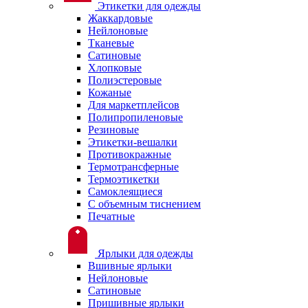
Этикетки для одежды
Жаккардовые
Нейлоновые
Тканевые
Сатиновые
Хлопковые
Полиэстеровые
Кожаные
Для маркетплейсов
Полипропиленовые
Резиновые
Этикетки-вешалки
Противокражные
Термотрансферные
Термоэтикетки
Самоклеящиеся
С объемным тиснением
Печатные
Ярлыки для одежды
Вшивные ярлыки
Нейлоновые
Сатиновые
Пришивные ярлыки