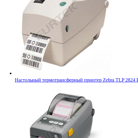
Термопринтер этикеток Zebra ZD410