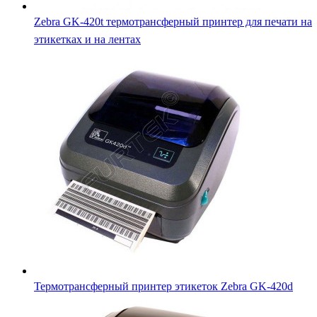
Термотрансферный принтер этикеток Zebra GK-420d
Термотрансферный принтер Zebra GX430t для печати на
текстильных лентах и этикетках