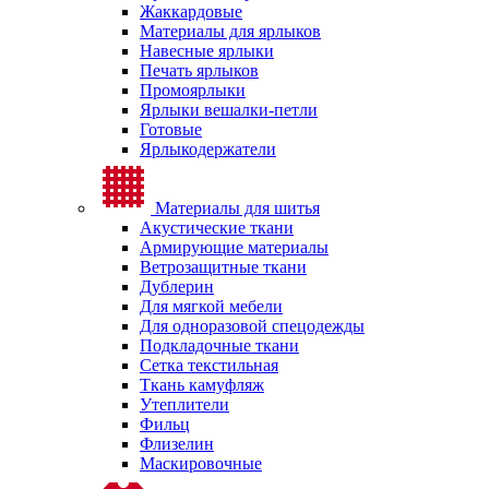
Жаккардовые
Материалы для ярлыков
Навесные ярлыки
Печать ярлыков
Промоярлыки
Ярлыки вешалки-петли
Готовые
Ярлыкодержатели
Материалы для шитья
Акустические ткани
Армирующие материалы
Ветрозащитные ткани
Дублерин
Для мягкой мебели
Для одноразовой спецодежды
Подкладочные ткани
Сетка текстильная
Ткань камуфляж
Утеплители
Фильц
Флизелин
Маскировочные