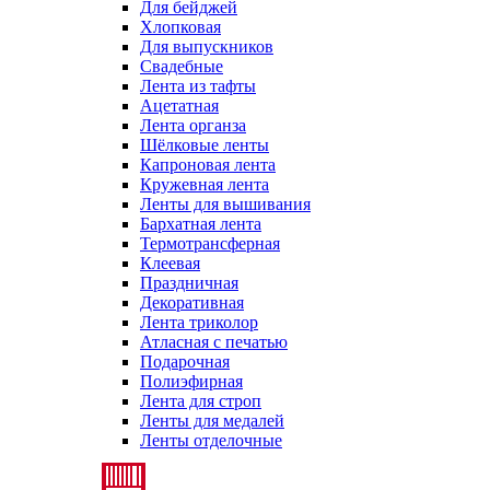
Для бейджей
Хлопковая
Для выпускников
Свадебные
Лента из тафты
Ацетатная
Лента органза
Шёлковые ленты
Капроновая лента
Кружевная лента
Ленты для вышивания
Бархатная лента
Термотрансферная
Клеевая
Праздничная
Декоративная
Лента триколор
Атласная с печатью
Подарочная
Полиэфирная
Лента для строп
Ленты для медалей
Ленты отделочные