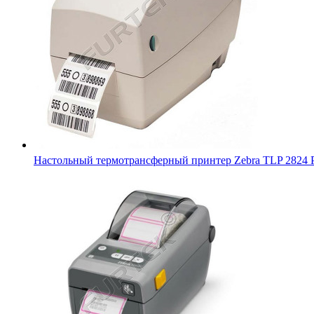
Термопринтер этикеток Zebra ZD410