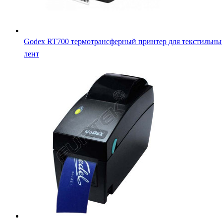
Godex DT-2x термопринтер