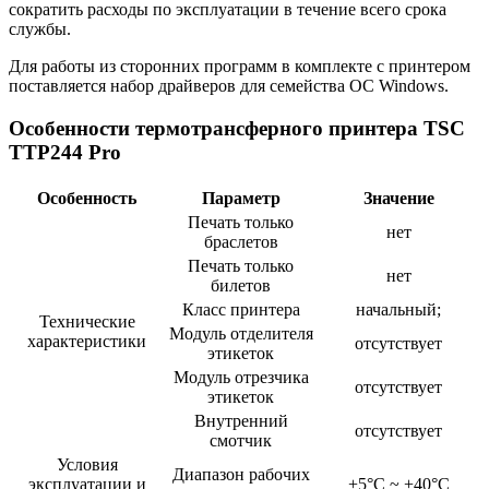
сократить расходы по эксплуатации в течение всего срока
службы.
Для работы из сторонних программ в комплекте с принтером
поставляется набор драйверов для семейства ОС Windows.
Особенности термотрансферного принтера TSC
TTP244 Pro
Особенность
Параметр
Значение
Печать только
нет
браслетов
Печать только
нет
билетов
Класс принтера
начальный;
Технические
Модуль отделителя
характеристики
отсутствует
этикеток
Модуль отрезчика
отсутствует
этикеток
Внутренний
отсутствует
смотчик
Условия
Диапазон рабочих
эксплуатации и
+5°С ~ +40°С