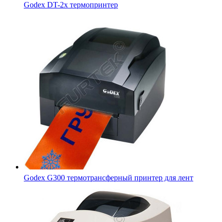
Godex G300 термотрансферный принтер для лент
Настольный термотрансферный принтер Zebra TLP 2824 P