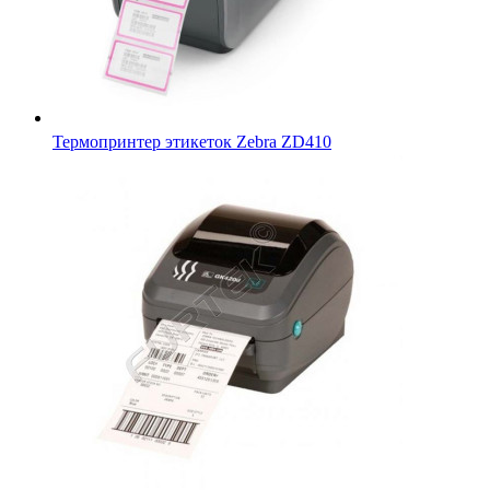
Zebra GK-420t термотрансферный принтер для печати на
этикетках и на лентах