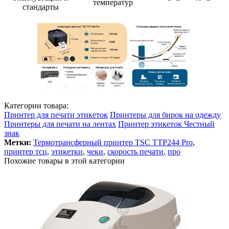
температур
стандарты
Категории товара:
Принтер для печати этикеток
Принтеры для бирок на одежду
Принтеры для печати на лентах
Принтер этикеток Честный
знак
Метки:
Термотрансферный принтер TSC TTP244 Pro
,
принтер тсц
,
этикетки
,
чеки
,
скорость печати
,
про
Похожие товары в этой категории