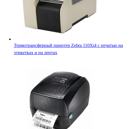
Godex RT700 термотрансферный принтер для текстильны
лент