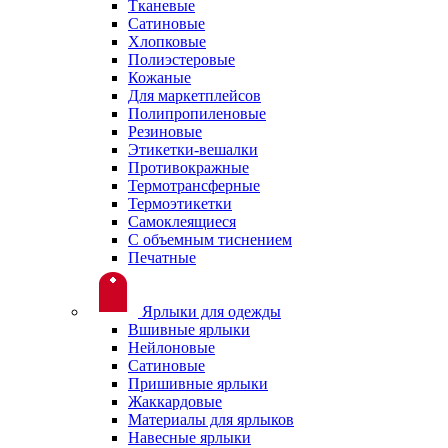
Тканевые
Сатиновые
Хлопковые
Полиэстеровые
Кожаные
Для маркетплейсов
Полипропиленовые
Резиновые
Этикетки-вешалки
Противокражные
Термотрансферные
Термоэтикетки
Самоклеящиеся
С объемным тиснением
Печатные
Ярлыки для одежды
Вшивные ярлыки
Нейлоновые
Сатиновые
Пришивные ярлыки
Жаккардовые
Материалы для ярлыков
Навесные ярлыки