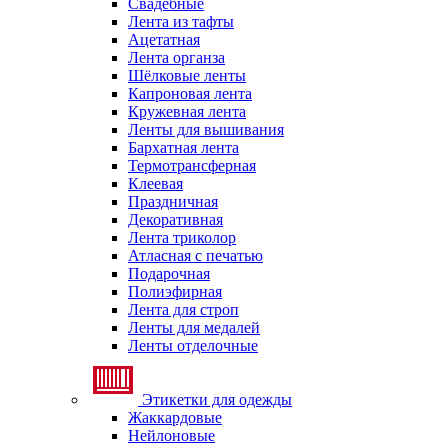
Свадебные
Лента из тафты
Ацетатная
Лента органза
Шёлковые ленты
Капроновая лента
Кружевная лента
Ленты для вышивания
Бархатная лента
Термотрансферная
Клеевая
Праздничная
Декоративная
Лента триколор
Атласная с печатью
Подарочная
Полиэфирная
Лента для строп
Ленты для медалей
Ленты отделочные
Этикетки для одежды
Жаккардовые
Нейлоновые