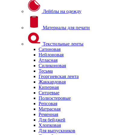
Лейблы на одежду
Материалы для печати
Текстильные ленты
Сатиновая
Нейлоновая
Атласная
Силиконовая
Тесьма
Георгиевская лента
Жаккардовая
Киперная
Ситцевые
Полиэстеровые
Репсовая
Матрасная
Ременная
Для бейджей
Хлопковая
Для выпускников