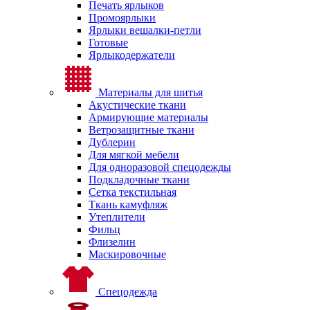
Печать ярлыков
Промоярлыки
Ярлыки вешалки-петли
Готовые
Ярлыкодержатели
Материалы для шитья
Акустические ткани
Армирующие материалы
Ветрозащитные ткани
Дублерин
Для мягкой мебели
Для одноразовой спецодежды
Подкладочные ткани
Сетка текстильная
Ткань камуфляж
Утеплители
Фильц
Флизелин
Маскировочные
Спецодежда