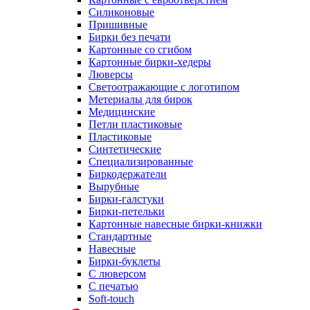
Силиконовые
Пришивные
Бирки без печати
Картонные со сгибом
Картонные бирки-хедеры
Люверсы
Светоотражающие с логотипом
Метериалы для бирок
Медицинские
Петли пластиковые
Пластиковые
Синтетические
Специализированные
Биркодержатели
Вырубные
Бирки-галстуки
Бирки-петельки
Картонные навесные бирки-книжки
Стандартные
Навесные
Бирки-буклеты
С люверсом
С печатью
Soft-touch