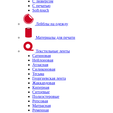
С люверсом
С печатью
Soft-touch
Лейблы на одежду
Материалы для печати
Текстильные ленты
Сатиновая
Нейлоновая
Атласная
Силиконовая
Тесьма
Георгиевская лента
Жаккардовая
Киперная
Ситцевые
Полиэстеровые
Репсовая
Матрасная
Ременная