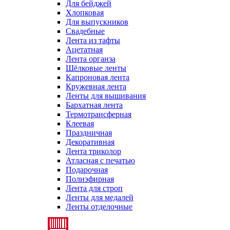
Для бейджей
Хлопковая
Для выпускников
Свадебные
Лента из тафты
Ацетатная
Лента органза
Шёлковые ленты
Капроновая лента
Кружевная лента
Ленты для вышивания
Бархатная лента
Термотрансферная
Клеевая
Праздничная
Декоративная
Лента триколор
Атласная с печатью
Подарочная
Полиэфирная
Лента для строп
Ленты для медалей
Ленты отделочные