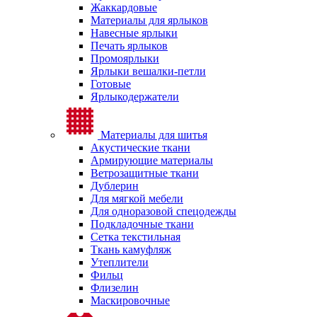
Жаккардовые
Материалы для ярлыков
Навесные ярлыки
Печать ярлыков
Промоярлыки
Ярлыки вешалки-петли
Готовые
Ярлыкодержатели
Материалы для шитья
Акустические ткани
Армирующие материалы
Ветрозащитные ткани
Дублерин
Для мягкой мебели
Для одноразовой спецодежды
Подкладочные ткани
Сетка текстильная
Ткань камуфляж
Утеплители
Фильц
Флизелин
Маскировочные