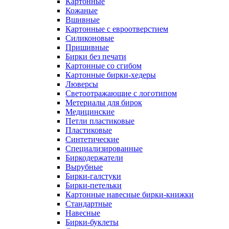
Картонные
Кожаные
Вшивные
Картонные с евроотверстием
Силиконовые
Пришивные
Бирки без печати
Картонные со сгибом
Картонные бирки-хедеры
Люверсы
Светоотражающие с логотипом
Метериалы для бирок
Медицинские
Петли пластиковые
Пластиковые
Синтетические
Специализированные
Биркодержатели
Вырубные
Бирки-галстуки
Бирки-петельки
Картонные навесные бирки-книжки
Стандартные
Навесные
Бирки-буклеты