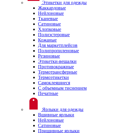
Этикетки для одежды
Жаккардовые
Нейлоновые
Тканевые
Сатиновые
Хлопковые
Полиэстеровые
Кожаные
Для маркетплейсов
Полипропиленовые
Резиновые
Этикетки-вешалки
Противокражные
Термотрансферные
Термоэтикетки
Самоклеящиеся
С объемным тиснением
Печатные
Ярлыки для одежды
Вшивные ярлыки
Нейлоновые
Сатиновые
Пришивные ярлыки