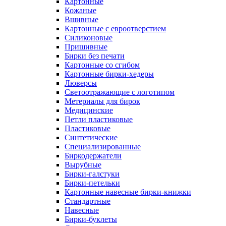
Картонные
Кожаные
Вшивные
Картонные с евроотверстием
Силиконовые
Пришивные
Бирки без печати
Картонные со сгибом
Картонные бирки-хедеры
Люверсы
Светоотражающие с логотипом
Метериалы для бирок
Медицинские
Петли пластиковые
Пластиковые
Синтетические
Специализированные
Биркодержатели
Вырубные
Бирки-галстуки
Бирки-петельки
Картонные навесные бирки-книжки
Стандартные
Навесные
Бирки-буклеты