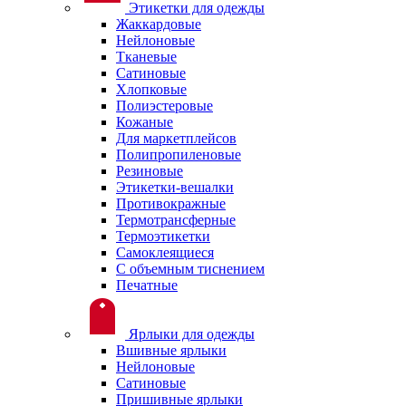
Этикетки для одежды
Жаккардовые
Нейлоновые
Тканевые
Сатиновые
Хлопковые
Полиэстеровые
Кожаные
Для маркетплейсов
Полипропиленовые
Резиновые
Этикетки-вешалки
Противокражные
Термотрансферные
Термоэтикетки
Самоклеящиеся
С объемным тиснением
Печатные
Ярлыки для одежды
Вшивные ярлыки
Нейлоновые
Сатиновые
Пришивные ярлыки