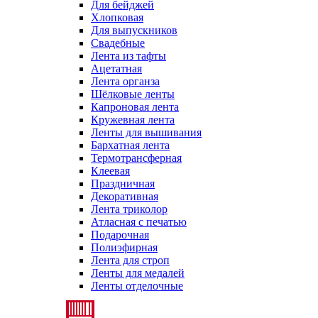
Для бейджей
Хлопковая
Для выпускников
Свадебные
Лента из тафты
Ацетатная
Лента органза
Шёлковые ленты
Капроновая лента
Кружевная лента
Ленты для вышивания
Бархатная лента
Термотрансферная
Клеевая
Праздничная
Декоративная
Лента триколор
Атласная с печатью
Подарочная
Полиэфирная
Лента для строп
Ленты для медалей
Ленты отделочные