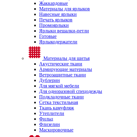
Жаккардовые
Материалы для ярлыков
Навесные ярлыки
Печать ярлыков
Промоярлыки
Ярлыки вешалки-петли
Готовые
Ярлыкодержатели
Материалы для шитья
Акустические ткани
Армирующие материалы
Ветрозащитные ткани
Дублерин
Для мягкой мебели
Для одноразовой спецодежды
Подкладочные ткани
Сетка текстильная
Ткань камуфляж
Утеплители
Фильц
Флизелин
Маскировочные