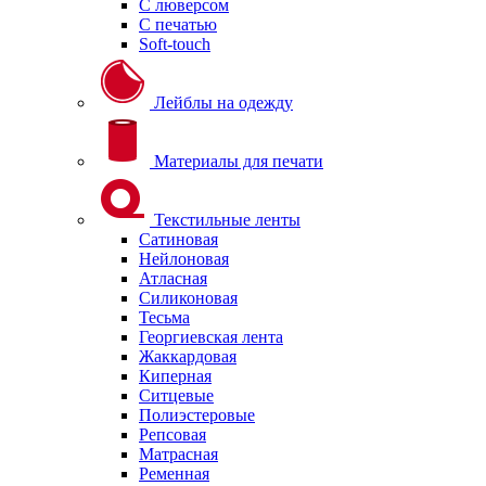
С люверсом
С печатью
Soft-touch
Лейблы на одежду
Материалы для печати
Текстильные ленты
Сатиновая
Нейлоновая
Атласная
Силиконовая
Тесьма
Георгиевская лента
Жаккардовая
Киперная
Ситцевые
Полиэстеровые
Репсовая
Матрасная
Ременная