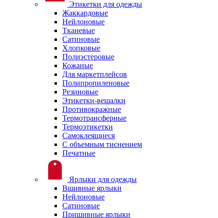
Этикетки для одежды
Жаккардовые
Нейлоновые
Тканевые
Сатиновые
Хлопковые
Полиэстеровые
Кожаные
Для маркетплейсов
Полипропиленовые
Резиновые
Этикетки-вешалки
Противокражные
Термотрансферные
Термоэтикетки
Самоклеящиеся
С объемным тиснением
Печатные
Ярлыки для одежды
Вшивные ярлыки
Нейлоновые
Сатиновые
Пришивные ярлыки