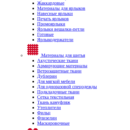
Жаккардовые
Материалы для ярлыков
Навесные ярлыки
Печать ярлыков
Промоярлыки
Ярлыки вешалки-петли
Готовые
Ярлыкодержатели
Материалы для шитья
Акустические ткани
Армирующие материалы
Ветрозащитные ткани
Дублерин
Для мягкой мебели
Для одноразовой спецодежды
Подкладочные ткани
Сетка текстильная
Ткань камуфляж
Утеплители
Фильц
Флизелин
Маскировочные