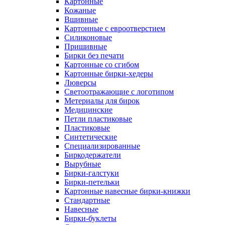
Картонные
Кожаные
Вшивные
Картонные с евроотверстием
Силиконовые
Пришивные
Бирки без печати
Картонные со сгибом
Картонные бирки-хедеры
Люверсы
Светоотражающие с логотипом
Метериалы для бирок
Медицинские
Петли пластиковые
Пластиковые
Синтетические
Специализированные
Биркодержатели
Вырубные
Бирки-галстуки
Бирки-петельки
Картонные навесные бирки-книжки
Стандартные
Навесные
Бирки-буклеты