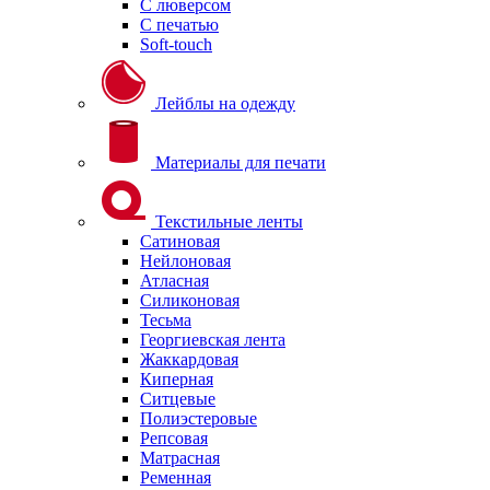
С люверсом
С печатью
Soft-touch
Лейблы на одежду
Материалы для печати
Текстильные ленты
Сатиновая
Нейлоновая
Атласная
Силиконовая
Тесьма
Георгиевская лента
Жаккардовая
Киперная
Ситцевые
Полиэстеровые
Репсовая
Матрасная
Ременная