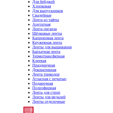
Для бейджей
Хлопковая
Для выпускников
Свадебные
Лента из тафты
Ацетатная
Лента органза
Шёлковые ленты
Капроновая лента
Кружевная лента
Ленты для вышивания
Бархатная лента
Термотрансферная
Клеевая
Праздничная
Декоративная
Лента триколор
Атласная с печатью
Подарочная
Полиэфирная
Лента для строп
Ленты для медалей
Ленты отделочные