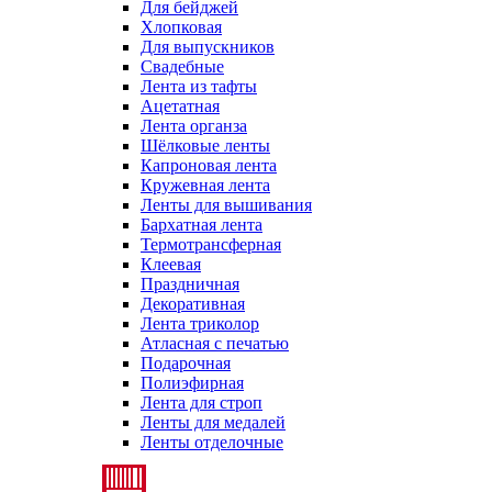
Для бейджей
Хлопковая
Для выпускников
Свадебные
Лента из тафты
Ацетатная
Лента органза
Шёлковые ленты
Капроновая лента
Кружевная лента
Ленты для вышивания
Бархатная лента
Термотрансферная
Клеевая
Праздничная
Декоративная
Лента триколор
Атласная с печатью
Подарочная
Полиэфирная
Лента для строп
Ленты для медалей
Ленты отделочные