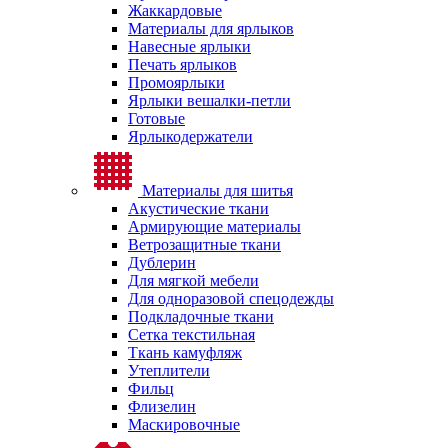
Жаккардовые
Материалы для ярлыков
Навесные ярлыки
Печать ярлыков
Промоярлыки
Ярлыки вешалки-петли
Готовые
Ярлыкодержатели
Материалы для шитья
Акустические ткани
Армирующие материалы
Ветрозащитные ткани
Дублерин
Для мягкой мебели
Для одноразовой спецодежды
Подкладочные ткани
Сетка текстильная
Ткань камуфляж
Утеплители
Фильц
Флизелин
Маскировочные