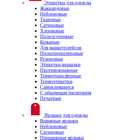
Этикетки для одежды
Жаккардовые
Нейлоновые
Тканевые
Сатиновые
Хлопковые
Полиэстеровые
Кожаные
Для маркетплейсов
Полипропиленовые
Резиновые
Этикетки-вешалки
Противокражные
Термотрансферные
Термоэтикетки
Самоклеящиеся
С объемным тиснением
Печатные
Ярлыки для одежды
Вшивные ярлыки
Нейлоновые
Сатиновые
Пришивные ярлыки