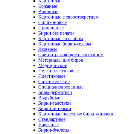
Картонные
Кожаные
Вшивные
Картонные с евроотверстием
Силиконовые
Пришивные
Бирки без печати
Картонные со сгибом
Картонные бирки-хедеры
Люверсы
Светоотражающие с логотипом
Метериалы для бирок
Медицинские
Петли пластиковые
Пластиковые
Синтетические
Специализированные
Биркодержатели
Вырубные
Бирки-галстуки
Бирки-петельки
Картонные навесные бирки-книжки
Стандартные
Навесные
Бирки-буклеты