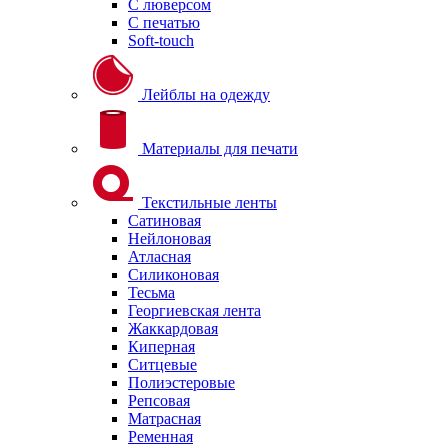
С люверсом
С печатью
Soft-touch
Лейблы на одежду
Материалы для печати
Текстильные ленты
Сатиновая
Нейлоновая
Атласная
Силиконовая
Тесьма
Георгиевская лента
Жаккардовая
Киперная
Ситцевые
Полиэстеровые
Репсовая
Матрасная
Ременная