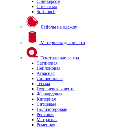
С люверсом
С печатью
Soft-touch
Лейблы на одежду
Материалы для печати
Текстильные ленты
Сатиновая
Нейлоновая
Атласная
Силиконовая
Тесьма
Георгиевская лента
Жаккардовая
Киперная
Ситцевые
Полиэстеровые
Репсовая
Матрасная
Ременная