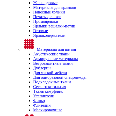
Жаккардовые
Материалы для ярлыков
Навесные ярлыки
Печать ярлыков
Промоярлыки
Ярлыки вешалки-петли
Готовые
Ярлыкодержатели
Материалы для шитья
Акустические ткани
Армирующие материалы
Ветрозащитные ткани
Дублерин
Для мягкой мебели
Для одноразовой спецодежды
Подкладочные ткани
Сетка текстильная
Ткань камуфляж
Утеплители
Фильц
Флизелин
Маскировочные