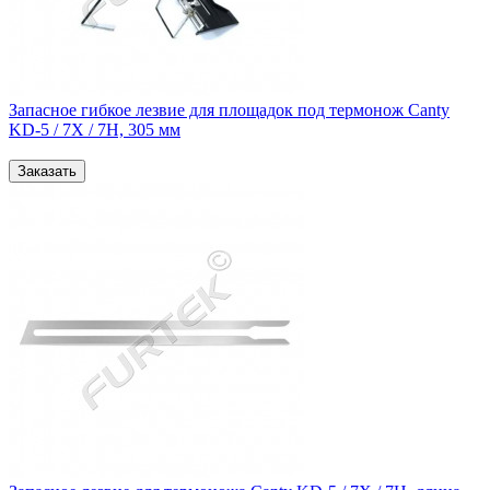
Запасное гибкое лезвие для площадок под термонож Canty
KD-5 / 7Х / 7Н, 305 мм