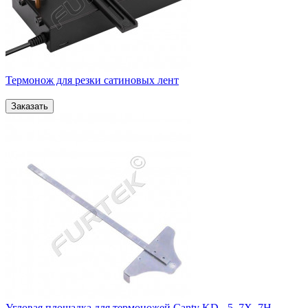
Термонож для резки сатиновых лент
Угловая площадка для термоножей Canty KD - 5, 7X, 7H