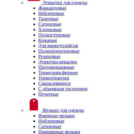
Этикетки для одежды
Жаккардовые
Нейлоновые
Тканевые
Сатиновые
Хлопковые
Полиэстеровые
Кожаные
Для маркетплейсов
Полипропиленовые
Резиновые
Этикетки-вешалки
Противокражные
Термотрансферные
Термоэтикетки
Самоклеящиеся
С объемным тиснением
Печатные
Ярлыки для одежды
Вшивные ярлыки
Нейлоновые
Сатиновые
Пришивные ярлыки