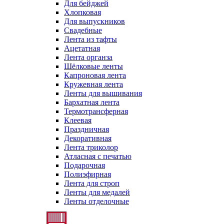
Для бейджей
Хлопковая
Для выпускников
Свадебные
Лента из тафты
Ацетатная
Лента органза
Шёлковые ленты
Капроновая лента
Кружевная лента
Ленты для вышивания
Бархатная лента
Термотрансферная
Клеевая
Праздничная
Декоративная
Лента триколор
Атласная с печатью
Подарочная
Полиэфирная
Лента для строп
Ленты для медалей
Ленты отделочные