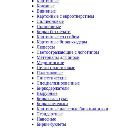
Картонные
Кожаные
Вшивные
Картонные с евроотверстием
Силиконовые
Пришивные
Бирки без печати
Картонные со сгибом
Картонные бирки-хедеры
Люверсы
Светоотражающие с логотипом
Метериалы для бирок
Медицинские
Петли пластиковые
Пластиковые
Синтетические
Специализированные
Биркодержатели
Вырубные
Бирки-галстуки
Бирки-петельки
Картонные навесные бирки-книжки
Стандартные
Навесные
Бирки-буклеты