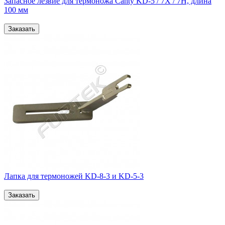
Запасное лезвие для термоножа Canty KD-5 / 7Х / 7H, длина
100 мм
Лапка для термоножей KD-8-3 и KD-5-3