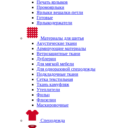
Печать ярлыков
Промоярлыки
Ярлыки вешалки-петли
Готовые
Ярлыкодержатели
Материалы для шитья
Акустические ткани
Армирующие материалы
Ветрозащитные ткани
Дублерин
Для мягкой мебели
Для одноразовой спецодежды
Подкладочные ткани
Сетка текстильная
Ткань камуфляж
Утеплители
Фильц
Флизелин
Маскировочные
Спецодежда