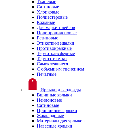
Тканевые
Сатиновые
Хлопковые
Полиэстеровые
Кожаные
Для маркетплейсов
Полипропиленовые
Резиновые
Этикетки-вешалки
Противокражные
Термотрансферные
Термоэтикетки
Самоклеящиеся
С объемным тиснением
Печатные
Ярлыки для одежды
Вшивные ярлыки
Нейлоновые
Сатиновые
Пришивные ярлыки
Жаккардовые
Материалы для ярлыков
Навесные ярлыки