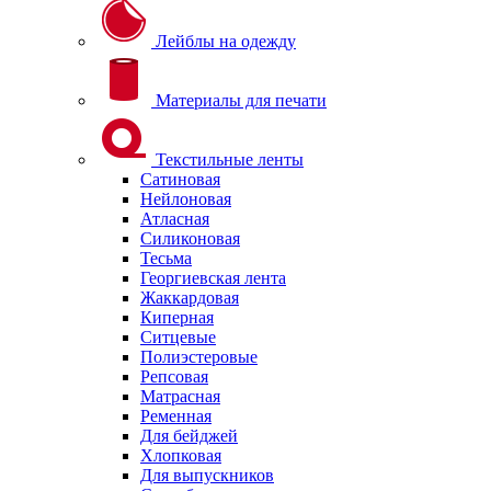
Лейблы на одежду
Материалы для печати
Текстильные ленты
Сатиновая
Нейлоновая
Атласная
Силиконовая
Тесьма
Георгиевская лента
Жаккардовая
Киперная
Ситцевые
Полиэстеровые
Репсовая
Матрасная
Ременная
Для бейджей
Хлопковая
Для выпускников