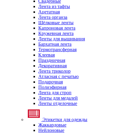
Свадебные
Лента из тафты
Ацетатная
Лента органза
Шёлковые ленты
Капроновая лента
Кружевная лента
Ленты для вышивания
Бархатная лента
Термотрансферная
Клеевая
Праздничная
Декоративная
Лента триколор
Атласная с печатью
Подарочная
Полиэфирная
Лента для строп
Ленты для медалей
Ленты отделочные
Этикетки для одежды
Жаккардовые
Нейлоновые