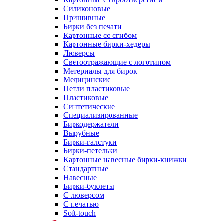
Силиконовые
Пришивные
Бирки без печати
Картонные со сгибом
Картонные бирки-хедеры
Люверсы
Светоотражающие с логотипом
Метериалы для бирок
Медицинские
Петли пластиковые
Пластиковые
Синтетические
Специализированные
Биркодержатели
Вырубные
Бирки-галстуки
Бирки-петельки
Картонные навесные бирки-книжки
Стандартные
Навесные
Бирки-буклеты
С люверсом
С печатью
Soft-touch