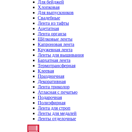
Для бейджей
Хлопковая
Для выпускников
Свадебные
Лента из тафты
Ацетатная
Лента органза
Шёлковые ленты
Капроновая лента
Кружевная лента
Ленты для вышивания
Бархатная лента
Термотрансферная
Клеевая
Праздничная
Декоративная
Лента триколор
Атласная с печатью
Подарочная
Полиэфирная
Лента для строп
Ленты для медалей
Ленты отделочные