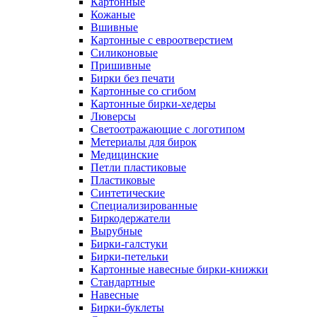
Картонные
Кожаные
Вшивные
Картонные с евроотверстием
Силиконовые
Пришивные
Бирки без печати
Картонные со сгибом
Картонные бирки-хедеры
Люверсы
Светоотражающие с логотипом
Метериалы для бирок
Медицинские
Петли пластиковые
Пластиковые
Синтетические
Специализированные
Биркодержатели
Вырубные
Бирки-галстуки
Бирки-петельки
Картонные навесные бирки-книжки
Стандартные
Навесные
Бирки-буклеты