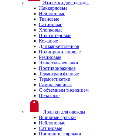
Этикетки для одежды
Жаккардовые
Нейлоновые
Тканевые
Сатиновые
Хлопковые
Полиэстеровые
Кожаные
Для маркетплейсов
Полипропиленовые
Резиновые
Этикетки-вешалки
Противокражные
Термотрансферные
Термоэтикетки
Самоклеящиеся
С объемным тиснением
Печатные
Ярлыки для одежды
Вшивные ярлыки
Нейлоновые
Сатиновые
Пришивные ярлыки