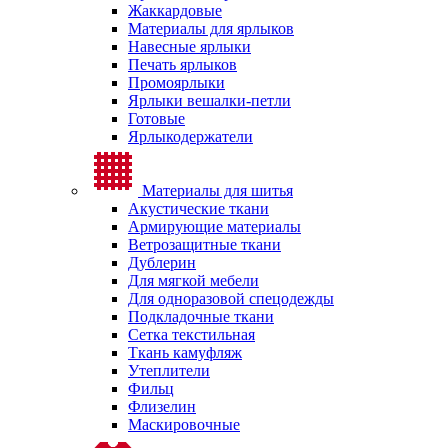
Жаккардовые
Материалы для ярлыков
Навесные ярлыки
Печать ярлыков
Промоярлыки
Ярлыки вешалки-петли
Готовые
Ярлыкодержатели
Материалы для шитья
Акустические ткани
Армирующие материалы
Ветрозащитные ткани
Дублерин
Для мягкой мебели
Для одноразовой спецодежды
Подкладочные ткани
Сетка текстильная
Ткань камуфляж
Утеплители
Фильц
Флизелин
Маскировочные