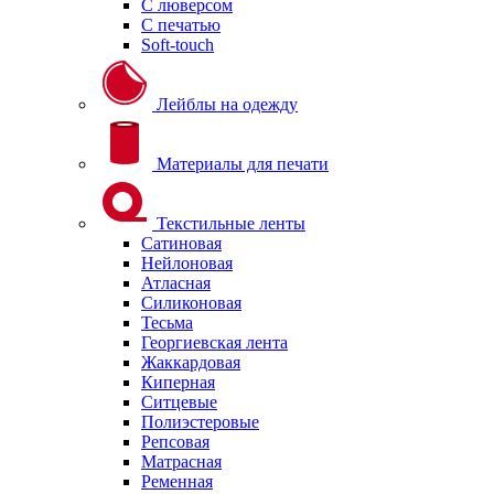
С люверсом
С печатью
Soft-touch
Лейблы на одежду
Материалы для печати
Текстильные ленты
Сатиновая
Нейлоновая
Атласная
Силиконовая
Тесьма
Георгиевская лента
Жаккардовая
Киперная
Ситцевые
Полиэстеровые
Репсовая
Матрасная
Ременная