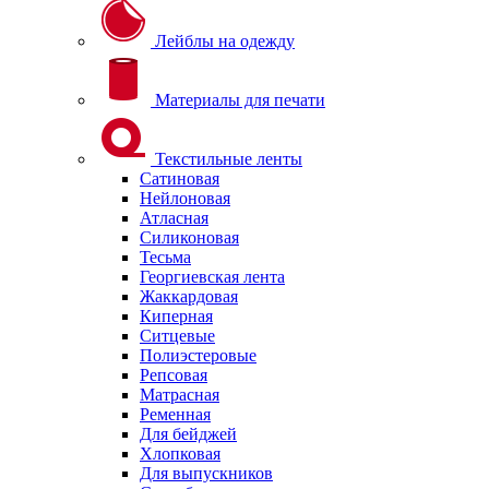
Лейблы на одежду
Материалы для печати
Текстильные ленты
Сатиновая
Нейлоновая
Атласная
Силиконовая
Тесьма
Георгиевская лента
Жаккардовая
Киперная
Ситцевые
Полиэстеровые
Репсовая
Матрасная
Ременная
Для бейджей
Хлопковая
Для выпускников