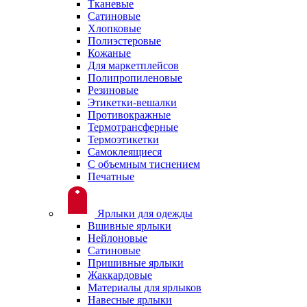
Тканевые
Сатиновые
Хлопковые
Полиэстеровые
Кожаные
Для маркетплейсов
Полипропиленовые
Резиновые
Этикетки-вешалки
Противокражные
Термотрансферные
Термоэтикетки
Самоклеящиеся
С объемным тиснением
Печатные
Ярлыки для одежды
Вшивные ярлыки
Нейлоновые
Сатиновые
Пришивные ярлыки
Жаккардовые
Материалы для ярлыков
Навесные ярлыки