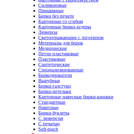
Силиконовые
Пришивные
Бирки без печати
Картонные со сгибом
Картонные бирки-хедеры
Люверсы
Светоотражающие с логотипом
Метериалы для бирок
Медицинские
Петли пластиковые
Пластиковые
Синтетические
Специализированные
Биркодержатели
Вырубные
Бирки-галстуки
Бирки-петельки
Картонные навесные бирки-книжки
Стандартные
Навесные
Бирки-буклеты
С люверсом
С печатью
Soft-touch