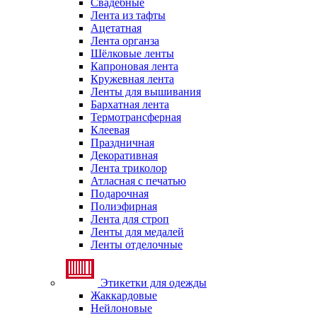
Свадебные
Лента из тафты
Ацетатная
Лента органза
Шёлковые ленты
Капроновая лента
Кружевная лента
Ленты для вышивания
Бархатная лента
Термотрансферная
Клеевая
Праздничная
Декоративная
Лента триколор
Атласная с печатью
Подарочная
Полиэфирная
Лента для строп
Ленты для медалей
Ленты отделочные
Этикетки для одежды
Жаккардовые
Нейлоновые