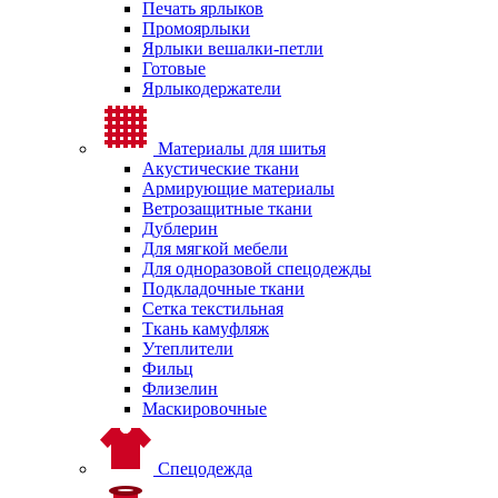
Печать ярлыков
Промоярлыки
Ярлыки вешалки-петли
Готовые
Ярлыкодержатели
Материалы для шитья
Акустические ткани
Армирующие материалы
Ветрозащитные ткани
Дублерин
Для мягкой мебели
Для одноразовой спецодежды
Подкладочные ткани
Сетка текстильная
Ткань камуфляж
Утеплители
Фильц
Флизелин
Маскировочные
Спецодежда