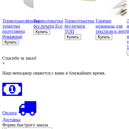
Термотрансферные
Термоэтикетки
Термоэтикетки
Горячие
этикетки
без печати Eco
без печати
ножницы для
н
полуглянец
ТОП
текстиля и лент
б
бумажные
п
у
1
Спасибо за заказ!
×
Наш менеджер свяжется с вами в ближайшее время.
Оплата
Доставка
Форма быстрого заказа