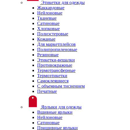
Этикетки для одежды
Жаккардовые
Нейлоновые
Тканевые
Сатиновые
Хлопковые
Полиэстеровые
Кожаные
Для маркетплейсов
Полипропиленовые
Резиновые
Этикетки-вешалки
Противокражные
Термотрансферные
Термоэтикетки
Самоклеящиеся
С объемным тиснением
Печатные
Ярлыки для одежды
Вшивные ярлыки
Нейлоновые
Сатиновые
Пришивные ярлыки