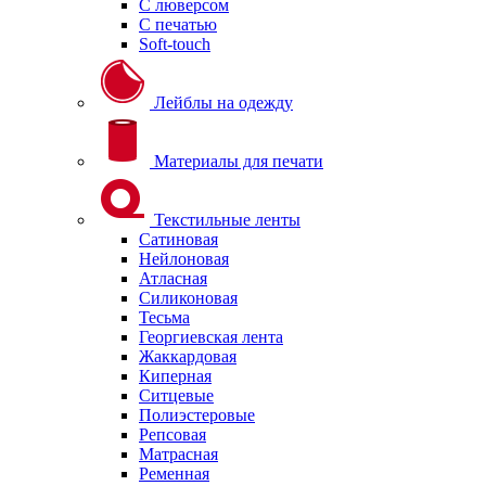
С люверсом
С печатью
Soft-touch
Лейблы на одежду
Материалы для печати
Текстильные ленты
Сатиновая
Нейлоновая
Атласная
Силиконовая
Тесьма
Георгиевская лента
Жаккардовая
Киперная
Ситцевые
Полиэстеровые
Репсовая
Матрасная
Ременная