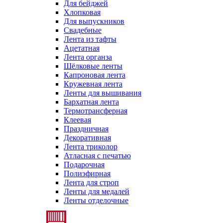
Для бейджей
Хлопковая
Для выпускников
Свадебные
Лента из тафты
Ацетатная
Лента органза
Шёлковые ленты
Капроновая лента
Кружевная лента
Ленты для вышивания
Бархатная лента
Термотрансферная
Клеевая
Праздничная
Декоративная
Лента триколор
Атласная с печатью
Подарочная
Полиэфирная
Лента для строп
Ленты для медалей
Ленты отделочные