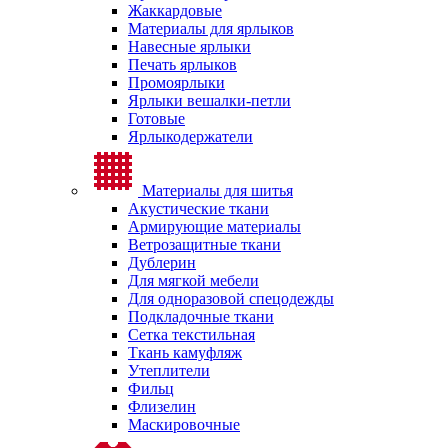
Жаккардовые
Материалы для ярлыков
Навесные ярлыки
Печать ярлыков
Промоярлыки
Ярлыки вешалки-петли
Готовые
Ярлыкодержатели
Материалы для шитья
Акустические ткани
Армирующие материалы
Ветрозащитные ткани
Дублерин
Для мягкой мебели
Для одноразовой спецодежды
Подкладочные ткани
Сетка текстильная
Ткань камуфляж
Утеплители
Фильц
Флизелин
Маскировочные