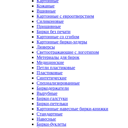
Картонные
Кожаные
Вшивные
Картонные с евроотверстием
Силиконовые
Пришивные
Бирки без печати
Картонные со сгибом
Картонные бирки-хедеры
Люверсы
Светоотражающие с логотипом
Метериалы для бирок
Медицинские
Петли пластиковые
Пластиковые
Синтетические
Специализированные
Биркодержатели
Вырубные
Бирки-галстуки
Бирки-петельки
Картонные навесные бирки-книжки
Стандартные
Навесные
Бирки-буклеты