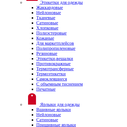
Этикетки для одежды
Жаккардовые
Нейлоновые
Тканевые
Сатиновые
Хлопковые
Полиэстеровые
Кожаные
Для маркетплейсов
Полипропиленовые
Резиновые
Этикетки-вешалки
Противокражные
Термотрансферные
Термоэтикетки
Самоклеящиеся
С объемным тиснением
Печатные
Ярлыки для одежды
Вшивные ярлыки
Нейлоновые
Сатиновые
Пришивные ярлыки