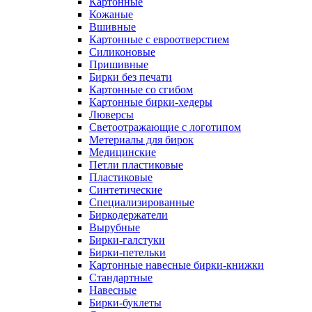
Картонные
Кожаные
Вшивные
Картонные с евроотверстием
Силиконовые
Пришивные
Бирки без печати
Картонные со сгибом
Картонные бирки-хедеры
Люверсы
Светоотражающие с логотипом
Метериалы для бирок
Медицинские
Петли пластиковые
Пластиковые
Синтетические
Специализированные
Биркодержатели
Вырубные
Бирки-галстуки
Бирки-петельки
Картонные навесные бирки-книжки
Стандартные
Навесные
Бирки-буклеты