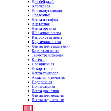
Для бейджей
Хлопковая
Для выпускников
Свадебные
Лента из тафты
Ацетатная
Лента органза
Шёлковые ленты
Капроновая лента
Кружевная лента
Ленты для вышивания
Бархатная лента
Термотрансферная
Клеевая
Праздничная
Декоративная
Лента триколор
Атласная с печатью
Подарочная
Полиэфирная
Лента для строп
Ленты для медалей
Ленты отделочные