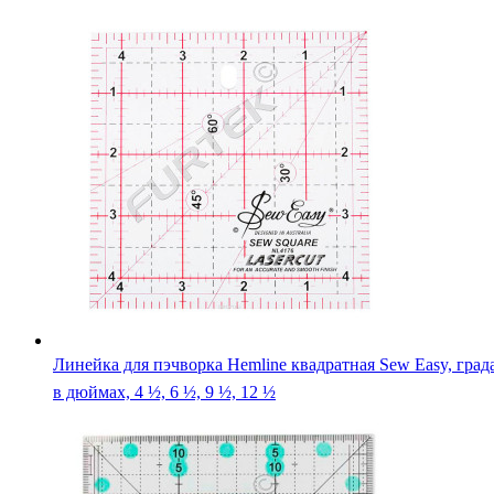
Линейка для пэчворка Hemline квадратная Sew Easy, град
в дюймах, 4 ½, 6 ½, 9 ½, 12 ½