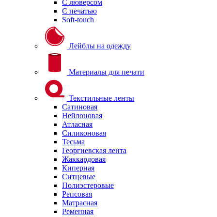
С люверсом
С печатью
Soft-touch
Лейблы на одежду
Материалы для печати
Текстильные ленты
Сатиновая
Нейлоновая
Атласная
Силиконовая
Тесьма
Георгиевская лента
Жаккардовая
Киперная
Ситцевые
Полиэстеровые
Репсовая
Матрасная
Ременная