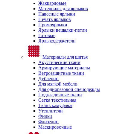
Жаккардовые
Материалы для ярлыков
Навесные ярлыки
Печать ярлыков
Промоярлыки
Ярлыки вешалки-петли
Готовые
Ярлыкодержатели
Материалы для шитья
Акустические ткани
Армирующие материалы
Ветрозащитные ткани
Дублерин
Для мягкой мебели
Для одноразовой спецодежды
Подкладочные ткани
Сетка текстильная
Ткань камуфляж
Утеплители
Фильц
Флизелин
Маскировочные