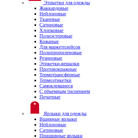
Этикетки для одежды
Жаккардовые
Нейлоновые
Тканевые
Сатиновые
Хлопковые
Полиэстеровые
Кожаные
Для маркетплейсов
Полипропиленовые
Резиновые
Этикетки-вешалки
Противокражные
Термотрансферные
Термоэтикетки
Самоклеящиеся
С объемным тиснением
Печатные
Ярлыки для одежды
Вшивные ярлыки
Нейлоновые
Сатиновые
Пришивные ярлыки