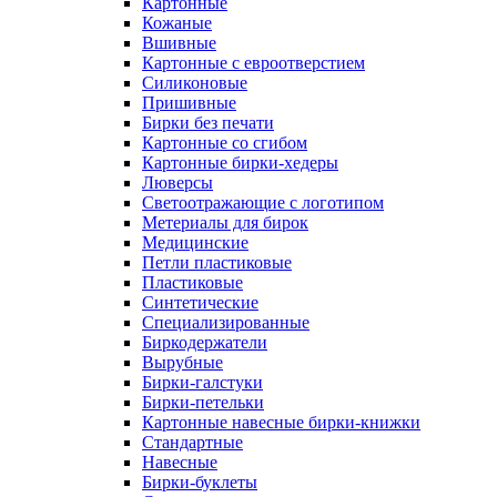
Картонные
Кожаные
Вшивные
Картонные с евроотверстием
Силиконовые
Пришивные
Бирки без печати
Картонные со сгибом
Картонные бирки-хедеры
Люверсы
Светоотражающие с логотипом
Метериалы для бирок
Медицинские
Петли пластиковые
Пластиковые
Синтетические
Специализированные
Биркодержатели
Вырубные
Бирки-галстуки
Бирки-петельки
Картонные навесные бирки-книжки
Стандартные
Навесные
Бирки-буклеты