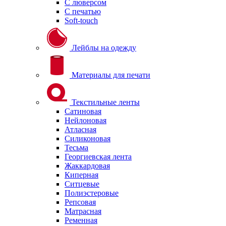
С люверсом
С печатью
Soft-touch
Лейблы на одежду
Материалы для печати
Текстильные ленты
Сатиновая
Нейлоновая
Атласная
Силиконовая
Тесьма
Георгиевская лента
Жаккардовая
Киперная
Ситцевые
Полиэстеровые
Репсовая
Матрасная
Ременная