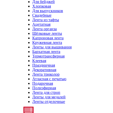
Для бейджей
Хлопковая
Для выпускников
Свадебные
Лента из тафты
Ацетатная
Лента органза
Шёлковые ленты
Капроновая лента
Кружевная лента
Ленты для вышивания
Бархатная лента
Термотрансферная
Клеевая
Праздничная
Декоративная
Лента триколор
Атласная с печатью
Подарочная
Полиэфирная
Лента для строп
Ленты для медалей
Ленты отделочные