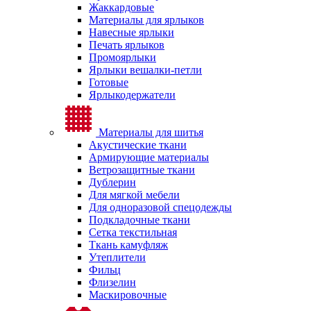
Жаккардовые
Материалы для ярлыков
Навесные ярлыки
Печать ярлыков
Промоярлыки
Ярлыки вешалки-петли
Готовые
Ярлыкодержатели
Материалы для шитья
Акустические ткани
Армирующие материалы
Ветрозащитные ткани
Дублерин
Для мягкой мебели
Для одноразовой спецодежды
Подкладочные ткани
Сетка текстильная
Ткань камуфляж
Утеплители
Фильц
Флизелин
Маскировочные