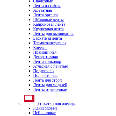
Свадебные
Лента из тафты
Ацетатная
Лента органза
Шёлковые ленты
Капроновая лента
Кружевная лента
Ленты для вышивания
Бархатная лента
Термотрансферная
Клеевая
Праздничная
Декоративная
Лента триколор
Атласная с печатью
Подарочная
Полиэфирная
Лента для строп
Ленты для медалей
Ленты отделочные
Этикетки для одежды
Жаккардовые
Нейлоновые