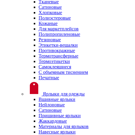
Тканевые
Сатиновые
Хлопковые
Полиэстеровые
Кожаные
Для маркетплейсов
Полипропиленовые
Резиновые
Этикетки-вешалки
Противокражные
Термотрансферные
Термоэтикетки
Самоклеящиеся
С объемным тиснением
Печатные
Ярлыки для одежды
Вшивные ярлыки
Нейлоновые
Сатиновые
Пришивные ярлыки
Жаккардовые
Материалы для ярлыков
Навесные ярлыки