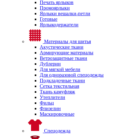
Печать ярлыков
Промоярлыки
Ярлыки вешалки-петли
Готовые
Ярлыкодержатели
Материалы для шитья
Акустические ткани
Армирующие материалы
Ветрозащитные ткани
Дублерин
Для мягкой мебели
Для одноразовой спецодежды
Подкладочные ткани
Сетка текстильная
Ткань камуфляж
Утеплители
Фильц
Флизелин
Маскировочные
Спецодежда