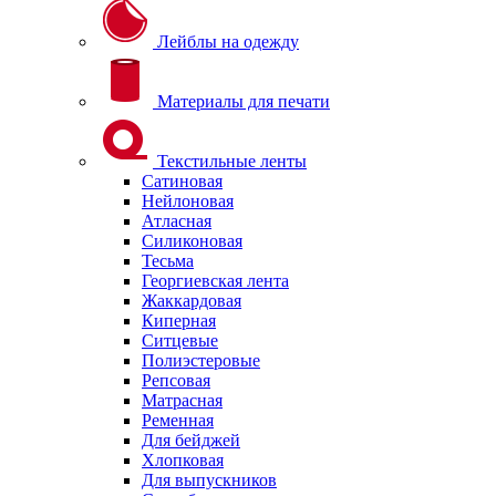
Лейблы на одежду
Материалы для печати
Текстильные ленты
Сатиновая
Нейлоновая
Атласная
Силиконовая
Тесьма
Георгиевская лента
Жаккардовая
Киперная
Ситцевые
Полиэстеровые
Репсовая
Матрасная
Ременная
Для бейджей
Хлопковая
Для выпускников