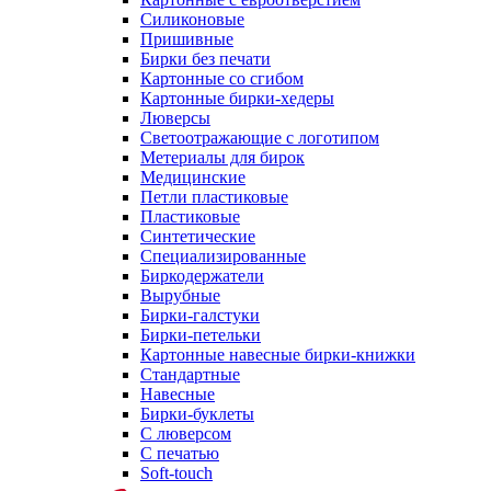
Силиконовые
Пришивные
Бирки без печати
Картонные со сгибом
Картонные бирки-хедеры
Люверсы
Светоотражающие с логотипом
Метериалы для бирок
Медицинские
Петли пластиковые
Пластиковые
Синтетические
Специализированные
Биркодержатели
Вырубные
Бирки-галстуки
Бирки-петельки
Картонные навесные бирки-книжки
Стандартные
Навесные
Бирки-буклеты
С люверсом
С печатью
Soft-touch