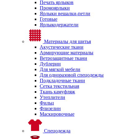
Печать ярлыков
Промоярлыки
Ярлыки вешалки-петли
Готовые
Ярлыкодержатели
Материалы для шитья
Акустические ткани
Армирующие материалы
Ветрозащитные ткани
Дублерин
Для мягкой мебели
Для одноразовой спецодежды
Подкладочные ткани
Сетка текстильная
Ткань камуфляж
Утеплители
Фильц
Флизелин
Маскировочные
Спецодежда