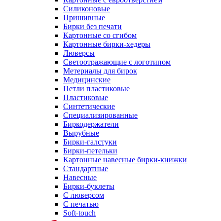
Силиконовые
Пришивные
Бирки без печати
Картонные со сгибом
Картонные бирки-хедеры
Люверсы
Светоотражающие с логотипом
Метериалы для бирок
Медицинские
Петли пластиковые
Пластиковые
Синтетические
Специализированные
Биркодержатели
Вырубные
Бирки-галстуки
Бирки-петельки
Картонные навесные бирки-книжки
Стандартные
Навесные
Бирки-буклеты
С люверсом
С печатью
Soft-touch