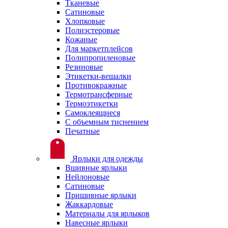
Тканевые
Сатиновые
Хлопковые
Полиэстеровые
Кожаные
Для маркетплейсов
Полипропиленовые
Резиновые
Этикетки-вешалки
Противокражные
Термотрансферные
Термоэтикетки
Самоклеящиеся
С объемным тиснением
Печатные
Ярлыки для одежды
Вшивные ярлыки
Нейлоновые
Сатиновые
Пришивные ярлыки
Жаккардовые
Материалы для ярлыков
Навесные ярлыки