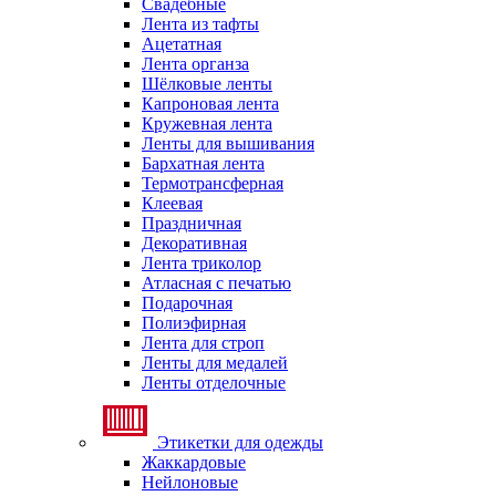
Свадебные
Лента из тафты
Ацетатная
Лента органза
Шёлковые ленты
Капроновая лента
Кружевная лента
Ленты для вышивания
Бархатная лента
Термотрансферная
Клеевая
Праздничная
Декоративная
Лента триколор
Атласная с печатью
Подарочная
Полиэфирная
Лента для строп
Ленты для медалей
Ленты отделочные
Этикетки для одежды
Жаккардовые
Нейлоновые