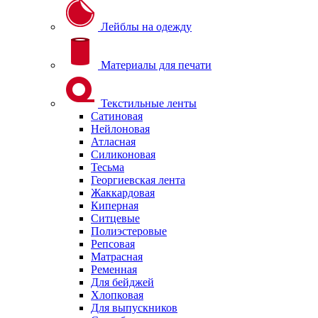
Лейблы на одежду
Материалы для печати
Текстильные ленты
Сатиновая
Нейлоновая
Атласная
Силиконовая
Тесьма
Георгиевская лента
Жаккардовая
Киперная
Ситцевые
Полиэстеровые
Репсовая
Матрасная
Ременная
Для бейджей
Хлопковая
Для выпускников