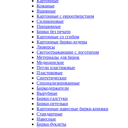
Картонные
Кожаные
Вшивные
Картонные с евроотверстием
Силиконовые
Пришивные
Бирки без печати
Картонные со сгибом
Картонные бирки-хедеры
Люверсы
Светоотражающие с логотипом
Метериалы для бирок
Медицинские
Петли пластиковые
Пластиковые
Синтетические
Специализированные
Биркодержатели
Вырубные
Бирки-галстуки
Бирки-петельки
Картонные навесные бирки-книжки
Стандартные
Навесные
Бирки-буклеты