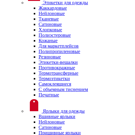
Этикетки для одежды
Жаккардовые
Нейлоновые
Тканевые
Сатиновые
Хлопковые
Полиэстеровые
Кожаные
Для маркетплейсов
Полипропиленовые
Резиновые
Этикетки-вешалки
Противокражные
Термотрансферные
Термоэтикетки
Самоклеящиеся
С объемным тиснением
Печатные
Ярлыки для одежды
Вшивные ярлыки
Нейлоновые
Сатиновые
Пришивные ярлыки