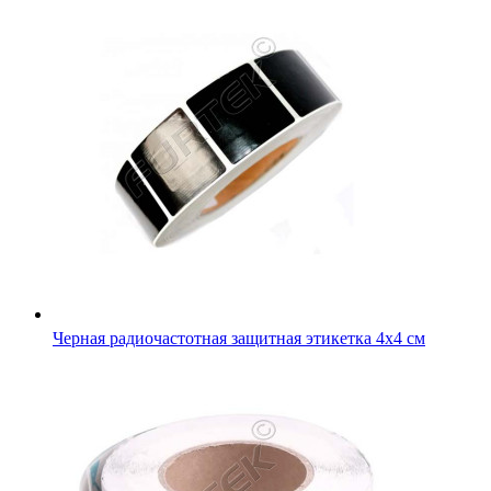
Черная радиочастотная защитная этикетка 4х4 см