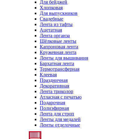
Для бейджей
Хлопковая
Для выпускников
Свадебные
Лента из тафты
Ацетатная
Лента органза
Шёлковые ленты
Капроновая лента
Кружевная лента
Ленты для вышивания
Бархатная лента
Термотрансферная
Клеевая
Праздничная
Декоративная
Лента триколор
Атласная с печатью
Подарочная
Полиэфирная
Лента для строп
Ленты для медалей
Ленты отделочные