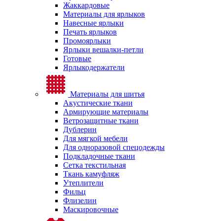
Жаккардовые
Материалы для ярлыков
Навесные ярлыки
Печать ярлыков
Промоярлыки
Ярлыки вешалки-петли
Готовые
Ярлыкодержатели
Материалы для шитья
Акустические ткани
Армирующие материалы
Ветрозащитные ткани
Дублерин
Для мягкой мебели
Для одноразовой спецодежды
Подкладочные ткани
Сетка текстильная
Ткань камуфляж
Утеплители
Фильц
Флизелин
Маскировочные