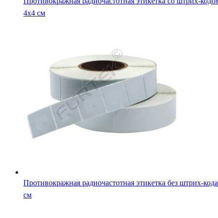
Противокражная радиочастотная этикетка со штрих-кодо
4х4 см
Противокражная радиочастотная этикетка без штрих-кода
см