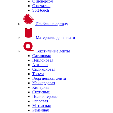
С люверсом
С печатью
Soft-touch
Лейблы на одежду
Материалы для печати
Текстильные ленты
Сатиновая
Нейлоновая
Атласная
Силиконовая
Тесьма
Георгиевская лента
Жаккардовая
Киперная
Ситцевые
Полиэстеровые
Репсовая
Матрасная
Ременная