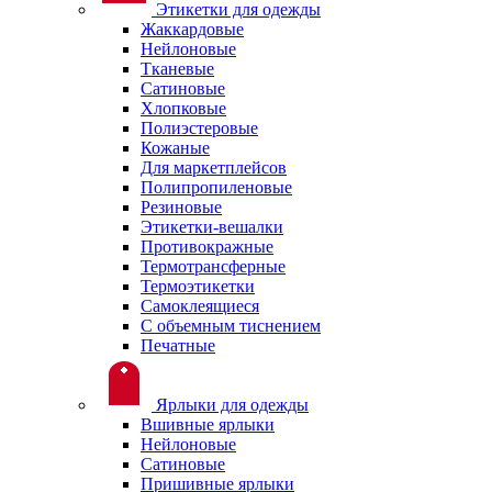
Этикетки для одежды
Жаккардовые
Нейлоновые
Тканевые
Сатиновые
Хлопковые
Полиэстеровые
Кожаные
Для маркетплейсов
Полипропиленовые
Резиновые
Этикетки-вешалки
Противокражные
Термотрансферные
Термоэтикетки
Самоклеящиеся
С объемным тиснением
Печатные
Ярлыки для одежды
Вшивные ярлыки
Нейлоновые
Сатиновые
Пришивные ярлыки