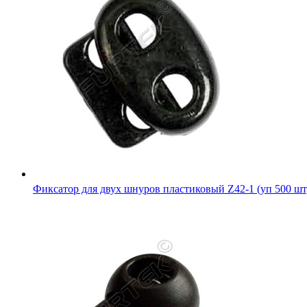
Фиксатор для двух шнуров пластиковый Z42-1 (уп 500 шт