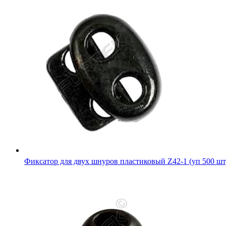
Фиксатор для двух шнуров пластиковый Z42-1 (уп 500 шт