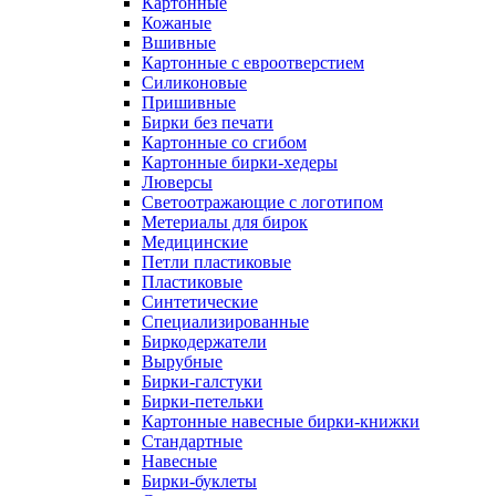
Картонные
Кожаные
Вшивные
Картонные с евроотверстием
Силиконовые
Пришивные
Бирки без печати
Картонные со сгибом
Картонные бирки-хедеры
Люверсы
Светоотражающие с логотипом
Метериалы для бирок
Медицинские
Петли пластиковые
Пластиковые
Синтетические
Специализированные
Биркодержатели
Вырубные
Бирки-галстуки
Бирки-петельки
Картонные навесные бирки-книжки
Стандартные
Навесные
Бирки-буклеты