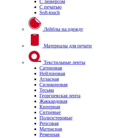
С люверсом
С печатью
Soft-touch
Лейблы на одежду
Материалы для печати
Текстильные ленты
Сатиновая
Нейлоновая
Атласная
Силиконовая
Тесьма
Георгиевская лента
Жаккардовая
Киперная
Ситцевые
Полиэстеровые
Репсовая
Матрасная
Ременная