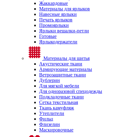
Жаккардовые
Материалы для ярлыков
Навесные ярлыки
Печать ярлыков
Промоярлыки
Ярлыки вешалки-петли
Готовые
Ярлыкодержатели
Материалы для шитья
Акустические ткани
Армирующие материалы
Ветрозащитные ткани
Дублерин
Для мягкой мебели
Для одноразовой спецодежды
Подкладочные ткани
Сетка текстильная
Ткань камуфляж
Утеплители
Фильц
Флизелин
Маскировочные