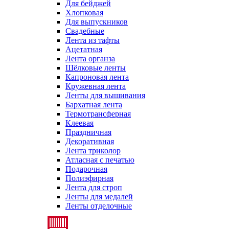
Для бейджей
Хлопковая
Для выпускников
Свадебные
Лента из тафты
Ацетатная
Лента органза
Шёлковые ленты
Капроновая лента
Кружевная лента
Ленты для вышивания
Бархатная лента
Термотрансферная
Клеевая
Праздничная
Декоративная
Лента триколор
Атласная с печатью
Подарочная
Полиэфирная
Лента для строп
Ленты для медалей
Ленты отделочные