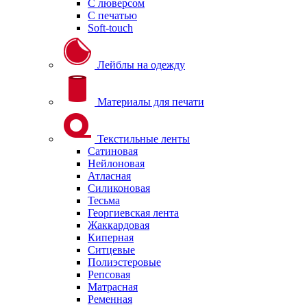
С люверсом
С печатью
Soft-touch
Лейблы на одежду
Материалы для печати
Текстильные ленты
Сатиновая
Нейлоновая
Атласная
Силиконовая
Тесьма
Георгиевская лента
Жаккардовая
Киперная
Ситцевые
Полиэстеровые
Репсовая
Матрасная
Ременная