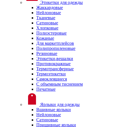
Этикетки для одежды
Жаккардовые
Нейлоновые
Тканевые
Сатиновые
Хлопковые
Полиэстеровые
Кожаные
Для маркетплейсов
Полипропиленовые
Резиновые
Этикетки-вешалки
Противокражные
Термотрансферные
Термоэтикетки
Самоклеящиеся
С объемным тиснением
Печатные
Ярлыки для одежды
Вшивные ярлыки
Нейлоновые
Сатиновые
Пришивные ярлыки