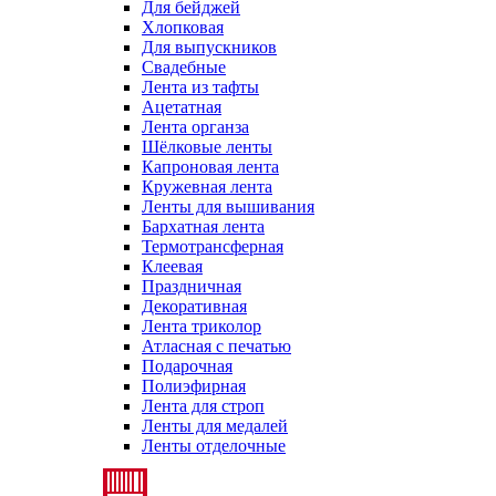
Для бейджей
Хлопковая
Для выпускников
Свадебные
Лента из тафты
Ацетатная
Лента органза
Шёлковые ленты
Капроновая лента
Кружевная лента
Ленты для вышивания
Бархатная лента
Термотрансферная
Клеевая
Праздничная
Декоративная
Лента триколор
Атласная с печатью
Подарочная
Полиэфирная
Лента для строп
Ленты для медалей
Ленты отделочные