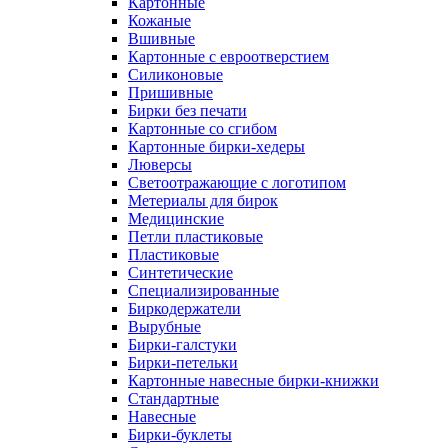
Картонные
Кожаные
Вшивные
Картонные с евроотверстием
Силиконовые
Пришивные
Бирки без печати
Картонные со сгибом
Картонные бирки-хедеры
Люверсы
Светоотражающие с логотипом
Метериалы для бирок
Медицинские
Петли пластиковые
Пластиковые
Синтетические
Специализированные
Биркодержатели
Вырубные
Бирки-галстуки
Бирки-петельки
Картонные навесные бирки-книжки
Стандартные
Навесные
Бирки-буклеты