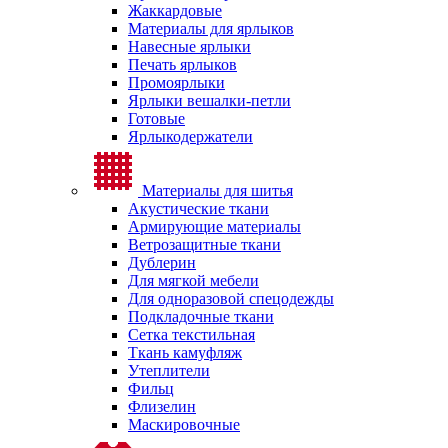
Жаккардовые
Материалы для ярлыков
Навесные ярлыки
Печать ярлыков
Промоярлыки
Ярлыки вешалки-петли
Готовые
Ярлыкодержатели
Материалы для шитья
Акустические ткани
Армирующие материалы
Ветрозащитные ткани
Дублерин
Для мягкой мебели
Для одноразовой спецодежды
Подкладочные ткани
Сетка текстильная
Ткань камуфляж
Утеплители
Фильц
Флизелин
Маскировочные