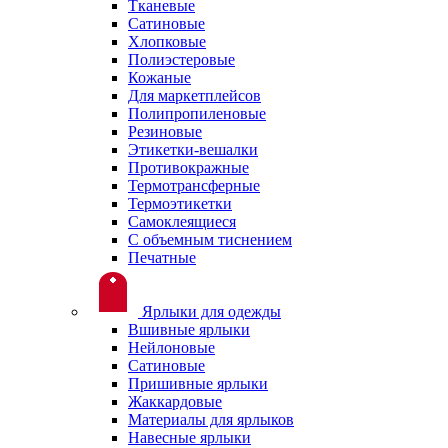
Тканевые
Сатиновые
Хлопковые
Полиэстеровые
Кожаные
Для маркетплейсов
Полипропиленовые
Резиновые
Этикетки-вешалки
Противокражные
Термотрансферные
Термоэтикетки
Самоклеящиеся
С объемным тиснением
Печатные
Ярлыки для одежды
Вшивные ярлыки
Нейлоновые
Сатиновые
Пришивные ярлыки
Жаккардовые
Материалы для ярлыков
Навесные ярлыки