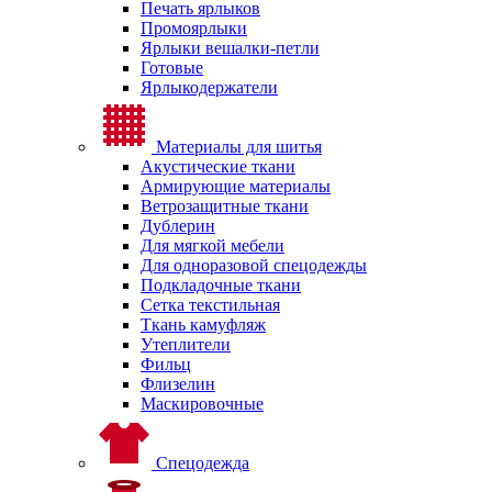
Печать ярлыков
Промоярлыки
Ярлыки вешалки-петли
Готовые
Ярлыкодержатели
Материалы для шитья
Акустические ткани
Армирующие материалы
Ветрозащитные ткани
Дублерин
Для мягкой мебели
Для одноразовой спецодежды
Подкладочные ткани
Сетка текстильная
Ткань камуфляж
Утеплители
Фильц
Флизелин
Маскировочные
Спецодежда