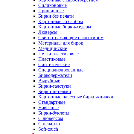
Силиконовые
Пришивные
Бирки без печати
Картонные со сгибом
Картонные бирки-хедеры
Люверсы
Светоотражающие с логотипом
Метериалы для бирок
Медицинские
Петли пластиковые
Пластиковые
Синтетические
Специализированные
Биркодержатели
Вырубные
Бирки-галстуки
Бирки-петельки
Картонные навесные бирки-книжки
Стандартные
Навесные
Бирки-буклеты
С люверсом
С печатью
Soft-touch