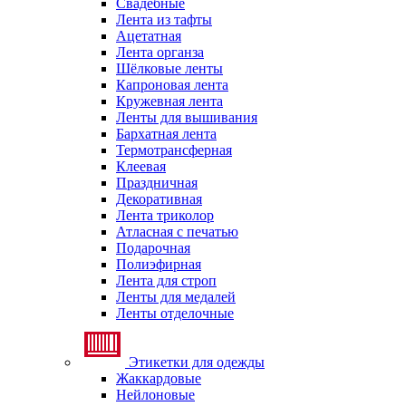
Свадебные
Лента из тафты
Ацетатная
Лента органза
Шёлковые ленты
Капроновая лента
Кружевная лента
Ленты для вышивания
Бархатная лента
Термотрансферная
Клеевая
Праздничная
Декоративная
Лента триколор
Атласная с печатью
Подарочная
Полиэфирная
Лента для строп
Ленты для медалей
Ленты отделочные
Этикетки для одежды
Жаккардовые
Нейлоновые