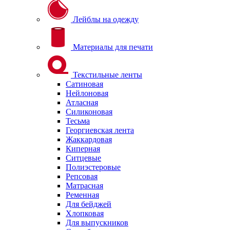
Лейблы на одежду
Материалы для печати
Текстильные ленты
Сатиновая
Нейлоновая
Атласная
Силиконовая
Тесьма
Георгиевская лента
Жаккардовая
Киперная
Ситцевые
Полиэстеровые
Репсовая
Матрасная
Ременная
Для бейджей
Хлопковая
Для выпускников