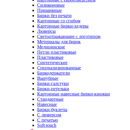
Силиконовые
Пришивные
Бирки без печати
Картонные со сгибом
Картонные бирки-хедеры
Люверсы
Светоотражающие с логотипом
Метериалы для бирок
Медицинские
Петли пластиковые
Пластиковые
Синтетические
Специализированные
Биркодержатели
Вырубные
Бирки-галстуки
Бирки-петельки
Картонные навесные бирки-книжки
Стандартные
Навесные
Бирки-буклеты
С люверсом
С печатью
Soft-touch