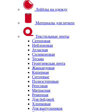
Лейблы на одежду
Материалы для печати
Текстильные ленты
Сатиновая
Нейлоновая
Атласная
Силиконовая
Тесьма
Георгиевская лента
Жаккардовая
Киперная
Ситцевые
Полиэстеровые
Репсовая
Матрасная
Ременная
Для бейджей
Хлопковая
Для выпускников