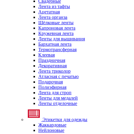
Свадебные
Лента из тафты
Ацетатная
Лента органза
Шёлковые ленты
Капроновая лента
Кружевная лента
Ленты для вышивания
Бархатная лента
Термотрансферная
Клеевая
Праздничная
Декоративная
Лента триколор
Атласная с печатью
Подарочная
Полиэфирная
Лента для строп
Ленты для медалей
Ленты отделочные
Этикетки для одежды
Жаккардовые
Нейлоновые