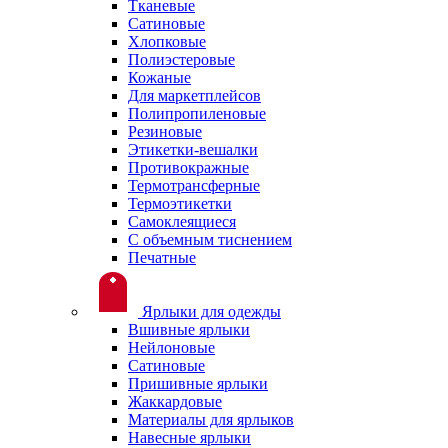
Тканевые
Сатиновые
Хлопковые
Полиэстеровые
Кожаные
Для маркетплейсов
Полипропиленовые
Резиновые
Этикетки-вешалки
Противокражные
Термотрансферные
Термоэтикетки
Самоклеящиеся
С объемным тиснением
Печатные
Ярлыки для одежды
Вшивные ярлыки
Нейлоновые
Сатиновые
Пришивные ярлыки
Жаккардовые
Материалы для ярлыков
Навесные ярлыки