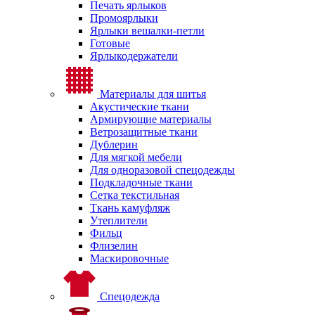
Печать ярлыков
Промоярлыки
Ярлыки вешалки-петли
Готовые
Ярлыкодержатели
Материалы для шитья
Акустические ткани
Армирующие материалы
Ветрозащитные ткани
Дублерин
Для мягкой мебели
Для одноразовой спецодежды
Подкладочные ткани
Сетка текстильная
Ткань камуфляж
Утеплители
Фильц
Флизелин
Маскировочные
Спецодежда