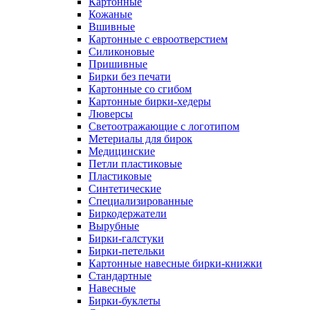
Картонные
Кожаные
Вшивные
Картонные с евроотверстием
Силиконовые
Пришивные
Бирки без печати
Картонные со сгибом
Картонные бирки-хедеры
Люверсы
Светоотражающие с логотипом
Метериалы для бирок
Медицинские
Петли пластиковые
Пластиковые
Синтетические
Специализированные
Биркодержатели
Вырубные
Бирки-галстуки
Бирки-петельки
Картонные навесные бирки-книжки
Стандартные
Навесные
Бирки-буклеты