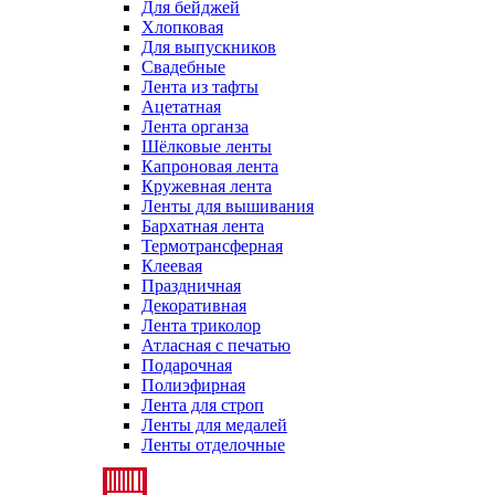
Для бейджей
Хлопковая
Для выпускников
Свадебные
Лента из тафты
Ацетатная
Лента органза
Шёлковые ленты
Капроновая лента
Кружевная лента
Ленты для вышивания
Бархатная лента
Термотрансферная
Клеевая
Праздничная
Декоративная
Лента триколор
Атласная с печатью
Подарочная
Полиэфирная
Лента для строп
Ленты для медалей
Ленты отделочные