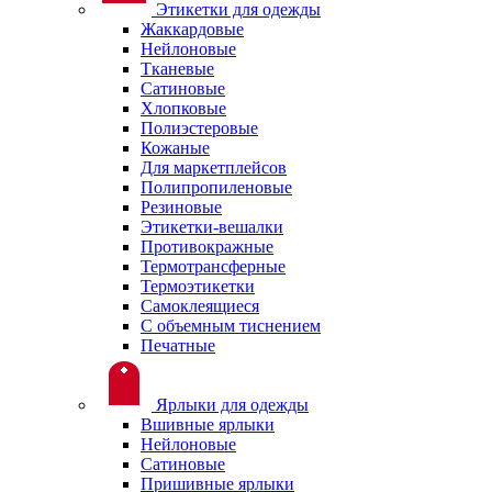
Этикетки для одежды
Жаккардовые
Нейлоновые
Тканевые
Сатиновые
Хлопковые
Полиэстеровые
Кожаные
Для маркетплейсов
Полипропиленовые
Резиновые
Этикетки-вешалки
Противокражные
Термотрансферные
Термоэтикетки
Самоклеящиеся
С объемным тиснением
Печатные
Ярлыки для одежды
Вшивные ярлыки
Нейлоновые
Сатиновые
Пришивные ярлыки