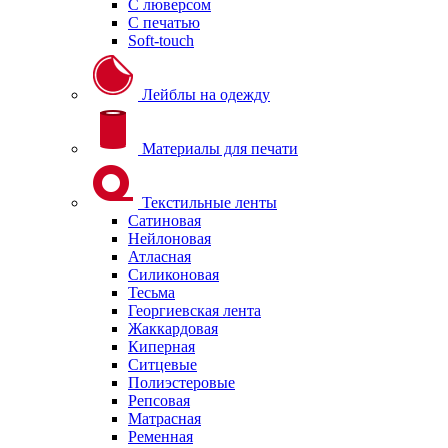
С люверсом
С печатью
Soft-touch
Лейблы на одежду
Материалы для печати
Текстильные ленты
Сатиновая
Нейлоновая
Атласная
Силиконовая
Тесьма
Георгиевская лента
Жаккардовая
Киперная
Ситцевые
Полиэстеровые
Репсовая
Матрасная
Ременная