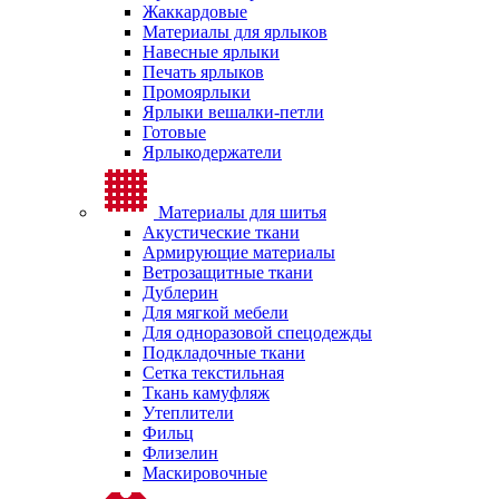
Жаккардовые
Материалы для ярлыков
Навесные ярлыки
Печать ярлыков
Промоярлыки
Ярлыки вешалки-петли
Готовые
Ярлыкодержатели
Материалы для шитья
Акустические ткани
Армирующие материалы
Ветрозащитные ткани
Дублерин
Для мягкой мебели
Для одноразовой спецодежды
Подкладочные ткани
Сетка текстильная
Ткань камуфляж
Утеплители
Фильц
Флизелин
Маскировочные