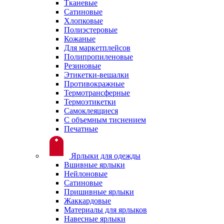
Тканевые
Сатиновые
Хлопковые
Полиэстеровые
Кожаные
Для маркетплейсов
Полипропиленовые
Резиновые
Этикетки-вешалки
Противокражные
Термотрансферные
Термоэтикетки
Самоклеящиеся
С объемным тиснением
Печатные
Ярлыки для одежды
Вшивные ярлыки
Нейлоновые
Сатиновые
Пришивные ярлыки
Жаккардовые
Материалы для ярлыков
Навесные ярлыки