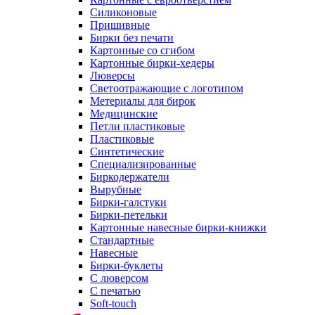
Силиконовые
Пришивные
Бирки без печати
Картонные со сгибом
Картонные бирки-хедеры
Люверсы
Светоотражающие с логотипом
Метериалы для бирок
Медицинские
Петли пластиковые
Пластиковые
Синтетические
Специализированные
Биркодержатели
Вырубные
Бирки-галстуки
Бирки-петельки
Картонные навесные бирки-книжки
Стандартные
Навесные
Бирки-буклеты
С люверсом
С печатью
Soft-touch