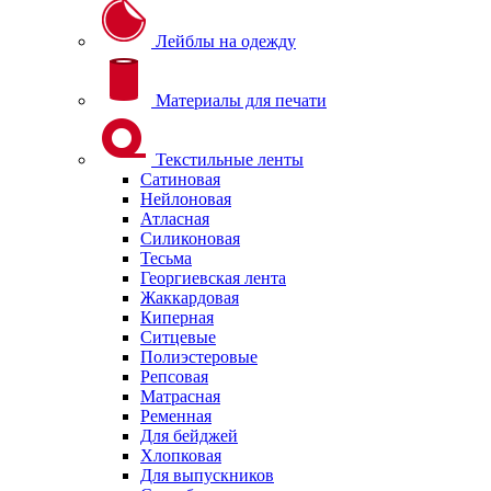
Лейблы на одежду
Материалы для печати
Текстильные ленты
Сатиновая
Нейлоновая
Атласная
Силиконовая
Тесьма
Георгиевская лента
Жаккардовая
Киперная
Ситцевые
Полиэстеровые
Репсовая
Матрасная
Ременная
Для бейджей
Хлопковая
Для выпускников