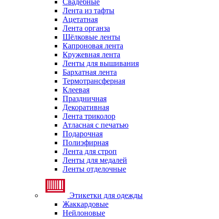
Свадебные
Лента из тафты
Ацетатная
Лента органза
Шёлковые ленты
Капроновая лента
Кружевная лента
Ленты для вышивания
Бархатная лента
Термотрансферная
Клеевая
Праздничная
Декоративная
Лента триколор
Атласная с печатью
Подарочная
Полиэфирная
Лента для строп
Ленты для медалей
Ленты отделочные
Этикетки для одежды
Жаккардовые
Нейлоновые