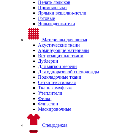
Печать ярлыков
Промоярлыки
Ярлыки вешалки-петли
Готовые
Ярлыкодержатели
Материалы для шитья
Акустические ткани
Армирующие материалы
Ветрозащитные ткани
Дублерин
Для мягкой мебели
Для одноразовой спецодежды
Подкладочные ткани
Сетка текстильная
Ткань камуфляж
Утеплители
Фильц
Флизелин
Маскировочные
Спецодежда