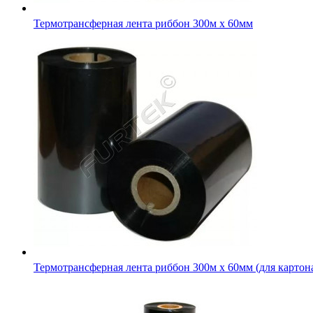
Термотрансферная лента риббон 300м х 60мм
Термотрансферная лента риббон 300м х 60мм (для картон