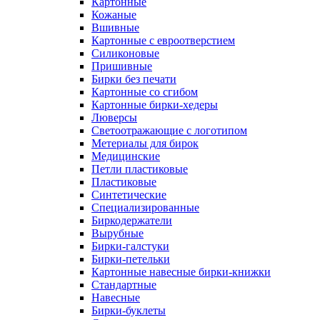
Картонные
Кожаные
Вшивные
Картонные с евроотверстием
Силиконовые
Пришивные
Бирки без печати
Картонные со сгибом
Картонные бирки-хедеры
Люверсы
Светоотражающие с логотипом
Метериалы для бирок
Медицинские
Петли пластиковые
Пластиковые
Синтетические
Специализированные
Биркодержатели
Вырубные
Бирки-галстуки
Бирки-петельки
Картонные навесные бирки-книжки
Стандартные
Навесные
Бирки-буклеты