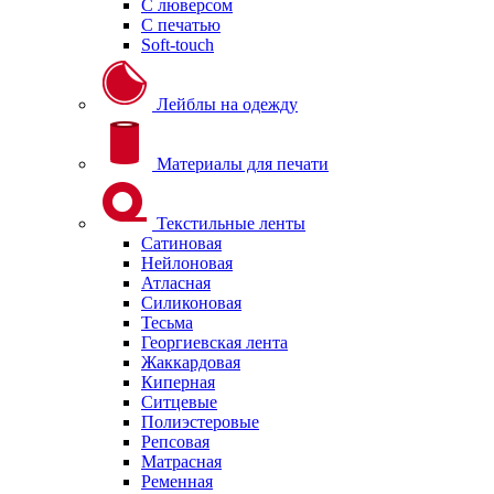
С люверсом
С печатью
Soft-touch
Лейблы на одежду
Материалы для печати
Текстильные ленты
Сатиновая
Нейлоновая
Атласная
Силиконовая
Тесьма
Георгиевская лента
Жаккардовая
Киперная
Ситцевые
Полиэстеровые
Репсовая
Матрасная
Ременная