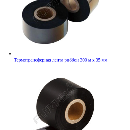
Термотрансферная лента риббон 300 м х 35 мм