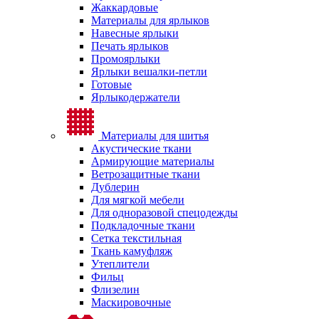
Жаккардовые
Материалы для ярлыков
Навесные ярлыки
Печать ярлыков
Промоярлыки
Ярлыки вешалки-петли
Готовые
Ярлыкодержатели
Материалы для шитья
Акустические ткани
Армирующие материалы
Ветрозащитные ткани
Дублерин
Для мягкой мебели
Для одноразовой спецодежды
Подкладочные ткани
Сетка текстильная
Ткань камуфляж
Утеплители
Фильц
Флизелин
Маскировочные