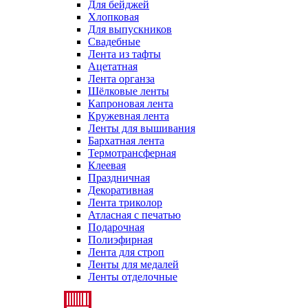
Для бейджей
Хлопковая
Для выпускников
Свадебные
Лента из тафты
Ацетатная
Лента органза
Шёлковые ленты
Капроновая лента
Кружевная лента
Ленты для вышивания
Бархатная лента
Термотрансферная
Клеевая
Праздничная
Декоративная
Лента триколор
Атласная с печатью
Подарочная
Полиэфирная
Лента для строп
Ленты для медалей
Ленты отделочные