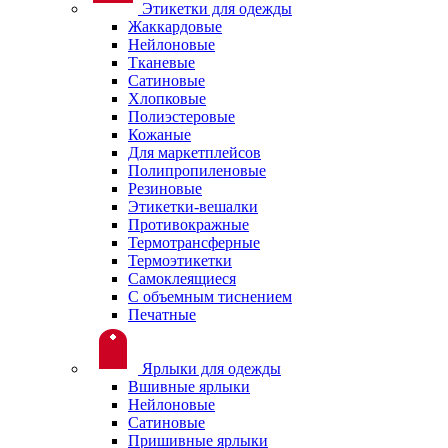
Этикетки для одежды
Жаккардовые
Нейлоновые
Тканевые
Сатиновые
Хлопковые
Полиэстеровые
Кожаные
Для маркетплейсов
Полипропиленовые
Резиновые
Этикетки-вешалки
Противокражные
Термотрансферные
Термоэтикетки
Самоклеящиеся
С объемным тиснением
Печатные
Ярлыки для одежды
Вшивные ярлыки
Нейлоновые
Сатиновые
Пришивные ярлыки