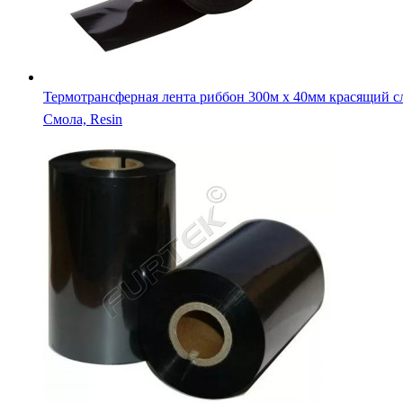
Термотрансферная лента риббон 300м х 40мм красящий с
Смола, Resin