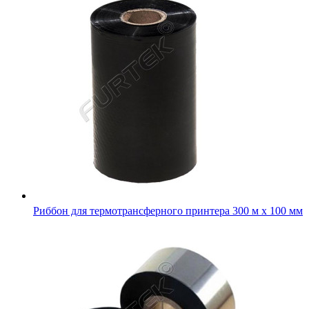
Риббон для термотрансферного принтера 300 м х 100 мм