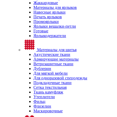
Жаккардовые
Материалы для ярлыков
Навесные ярлыки
Печать ярлыков
Промоярлыки
Ярлыки вешалки-петли
Готовые
Ярлыкодержатели
Материалы для шитья
Акустические ткани
Армирующие материалы
Ветрозащитные ткани
Дублерин
Для мягкой мебели
Для одноразовой спецодежды
Подкладочные ткани
Сетка текстильная
Ткань камуфляж
Утеплители
Фильц
Флизелин
Маскировочные