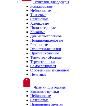
Этикетки для одежды
Жаккардовые
Нейлоновые
Тканевые
Сатиновые
Хлопковые
Полиэстеровые
Кожаные
Для маркетплейсов
Полипропиленовые
Резиновые
Этикетки-вешалки
Противокражные
Термотрансферные
Термоэтикетки
Самоклеящиеся
С объемным тиснением
Печатные
Ярлыки для одежды
Вшивные ярлыки
Нейлоновые
Сатиновые
Пришивные ярлыки