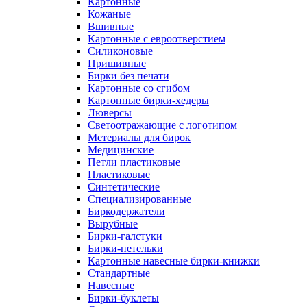
Картонные
Кожаные
Вшивные
Картонные с евроотверстием
Силиконовые
Пришивные
Бирки без печати
Картонные со сгибом
Картонные бирки-хедеры
Люверсы
Светоотражающие с логотипом
Метериалы для бирок
Медицинские
Петли пластиковые
Пластиковые
Синтетические
Специализированные
Биркодержатели
Вырубные
Бирки-галстуки
Бирки-петельки
Картонные навесные бирки-книжки
Стандартные
Навесные
Бирки-буклеты