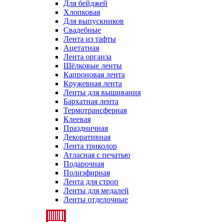
Для бейджей
Хлопковая
Для выпускников
Свадебные
Лента из тафты
Ацетатная
Лента органза
Шёлковые ленты
Капроновая лента
Кружевная лента
Ленты для вышивания
Бархатная лента
Термотрансферная
Клеевая
Праздничная
Декоративная
Лента триколор
Атласная с печатью
Подарочная
Полиэфирная
Лента для строп
Ленты для медалей
Ленты отделочные