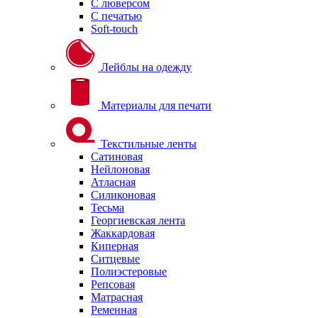
С люверсом
С печатью
Soft-touch
Лейблы на одежду
Материалы для печати
Текстильные ленты
Сатиновая
Нейлоновая
Атласная
Силиконовая
Тесьма
Георгиевская лента
Жаккардовая
Киперная
Ситцевые
Полиэстеровые
Репсовая
Матрасная
Ременная