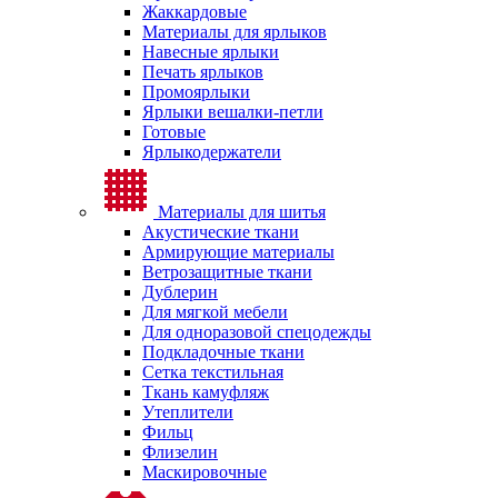
Жаккардовые
Материалы для ярлыков
Навесные ярлыки
Печать ярлыков
Промоярлыки
Ярлыки вешалки-петли
Готовые
Ярлыкодержатели
Материалы для шитья
Акустические ткани
Армирующие материалы
Ветрозащитные ткани
Дублерин
Для мягкой мебели
Для одноразовой спецодежды
Подкладочные ткани
Сетка текстильная
Ткань камуфляж
Утеплители
Фильц
Флизелин
Маскировочные