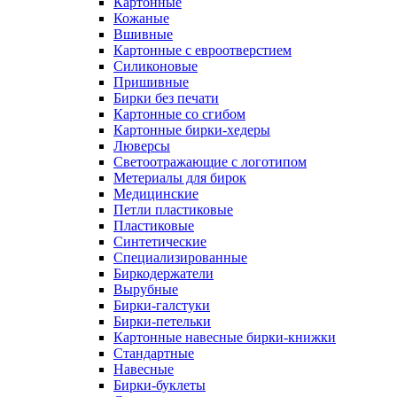
Картонные
Кожаные
Вшивные
Картонные с евроотверстием
Силиконовые
Пришивные
Бирки без печати
Картонные со сгибом
Картонные бирки-хедеры
Люверсы
Светоотражающие с логотипом
Метериалы для бирок
Медицинские
Петли пластиковые
Пластиковые
Синтетические
Специализированные
Биркодержатели
Вырубные
Бирки-галстуки
Бирки-петельки
Картонные навесные бирки-книжки
Стандартные
Навесные
Бирки-буклеты