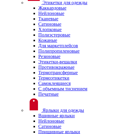
Этикетки для одежды
Жаккардовые
Нейлоновые
Тканевые
Сатиновые
Хлопковые
Полиэстеровые
Кожаные
Для маркетплейсов
Полипропиленовые
Резиновые
Этикетки-вешалки
Противокражные
Термотрансферные
Термоэтикетки
Самоклеящиеся
С объемным тиснением
Печатные
Ярлыки для одежды
Вшивные ярлыки
Нейлоновые
Сатиновые
Пришивные ярлыки