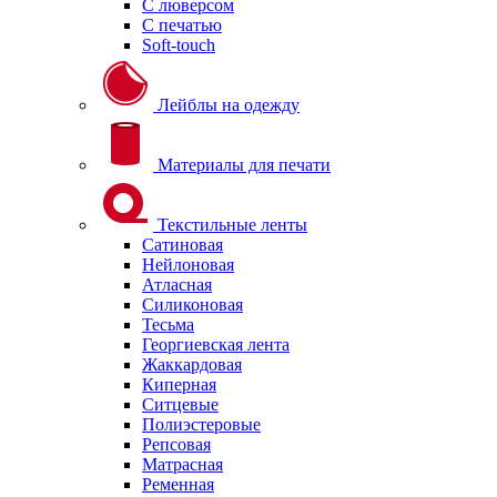
С люверсом
С печатью
Soft-touch
Лейблы на одежду
Материалы для печати
Текстильные ленты
Сатиновая
Нейлоновая
Атласная
Силиконовая
Тесьма
Георгиевская лента
Жаккардовая
Киперная
Ситцевые
Полиэстеровые
Репсовая
Матрасная
Ременная