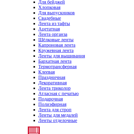
Для бейджей
Хлопковая
Для выпускников
Свадебные
Лента из тафты
Ацетатная
Лента органза
Шёлковые ленты
Капроновая лента
Кружевная лента
Ленты для вышивания
Бархатная лента
Термотрансферная
Клеевая
Праздничная
Декоративная
Лента триколор
Атласная с печатью
Подарочная
Полиэфирная
Лента для строп
Ленты для медалей
Ленты отделочные