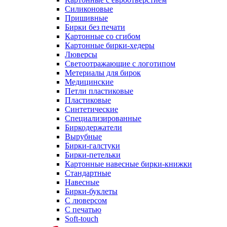
Силиконовые
Пришивные
Бирки без печати
Картонные со сгибом
Картонные бирки-хедеры
Люверсы
Светоотражающие с логотипом
Метериалы для бирок
Медицинские
Петли пластиковые
Пластиковые
Синтетические
Специализированные
Биркодержатели
Вырубные
Бирки-галстуки
Бирки-петельки
Картонные навесные бирки-книжки
Стандартные
Навесные
Бирки-буклеты
С люверсом
С печатью
Soft-touch