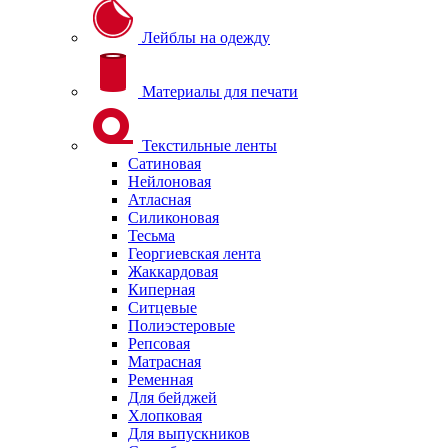
Лейблы на одежду
Материалы для печати
Текстильные ленты
Сатиновая
Нейлоновая
Атласная
Силиконовая
Тесьма
Георгиевская лента
Жаккардовая
Киперная
Ситцевые
Полиэстеровые
Репсовая
Матрасная
Ременная
Для бейджей
Хлопковая
Для выпускников