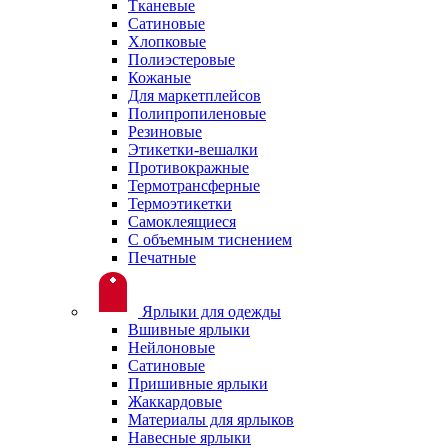
Тканевые
Сатиновые
Хлопковые
Полиэстеровые
Кожаные
Для маркетплейсов
Полипропиленовые
Резиновые
Этикетки-вешалки
Противокражные
Термотрансферные
Термоэтикетки
Самоклеящиеся
С объемным тиснением
Печатные
Ярлыки для одежды
Вшивные ярлыки
Нейлоновые
Сатиновые
Пришивные ярлыки
Жаккардовые
Материалы для ярлыков
Навесные ярлыки