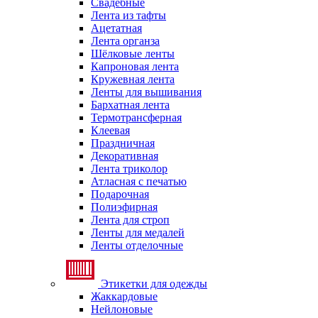
Свадебные
Лента из тафты
Ацетатная
Лента органза
Шёлковые ленты
Капроновая лента
Кружевная лента
Ленты для вышивания
Бархатная лента
Термотрансферная
Клеевая
Праздничная
Декоративная
Лента триколор
Атласная с печатью
Подарочная
Полиэфирная
Лента для строп
Ленты для медалей
Ленты отделочные
Этикетки для одежды
Жаккардовые
Нейлоновые