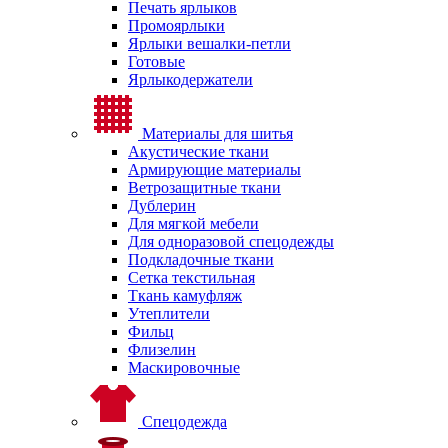
Печать ярлыков
Промоярлыки
Ярлыки вешалки-петли
Готовые
Ярлыкодержатели
Материалы для шитья
Акустические ткани
Армирующие материалы
Ветрозащитные ткани
Дублерин
Для мягкой мебели
Для одноразовой спецодежды
Подкладочные ткани
Сетка текстильная
Ткань камуфляж
Утеплители
Фильц
Флизелин
Маскировочные
Спецодежда