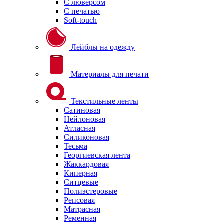
С люверсом
С печатью
Soft-touch
Лейблы на одежду
Материалы для печати
Текстильные ленты
Сатиновая
Нейлоновая
Атласная
Силиконовая
Тесьма
Георгиевская лента
Жаккардовая
Киперная
Ситцевые
Полиэстеровые
Репсовая
Матрасная
Ременная