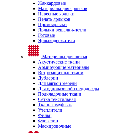
Жаккардовые
Материалы для ярлыков
Навесные ярлыки
Печать ярлыков
Промоярлыки
Ярлыки вешалки-петли
Готовые
Ярлыкодержатели
Материалы для шитья
Акустические ткани
Армирующие материалы
Ветрозащитные ткани
Дублерин
Для мягкой мебели
Для одноразовой спецодежды
Подкладочные ткани
Сетка текстильная
Ткань камуфляж
Утеплители
Фильц
Флизелин
Маскировочные