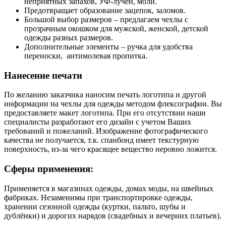
неприятных запахов, УФ-лучей, моли.
Предотвращает образование зацепок, заломов.
Большой выбор размеров – предлагаем чехлы с
прозрачным окошком для мужской, женской, детской
одежды разных размеров.
Дополнительные элементы – ручка для удобства
переноски, антимолевая пропитка.
Нанесение печати
По желанию заказчика наносим печать логотипа и другой
информации на чехлы для одежды методом флексографии. Вы
предоставляете макет логотипа. При его отсутствии наши
специалисты разработают его дизайн с учетом Ваших
требований и пожеланий. Изображение фотографического
качества не получается, т.к. спанбонд имеет текстурную
поверхность, из-за чего красящее вещество неровно ложится.
Сферы применения:
Применяется в магазинах одежды, домах моды, на швейных
фабриках. Незаменимы при транспортировке одежды,
хранении сезонной одежды (куртки, пальто, шубы и
дублёнки) и дорогих нарядов (свадебных и вечерних платьев).