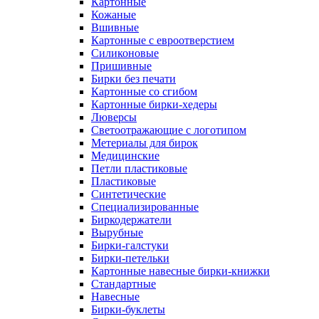
Картонные
Кожаные
Вшивные
Картонные с евроотверстием
Силиконовые
Пришивные
Бирки без печати
Картонные со сгибом
Картонные бирки-хедеры
Люверсы
Светоотражающие с логотипом
Метериалы для бирок
Медицинские
Петли пластиковые
Пластиковые
Синтетические
Специализированные
Биркодержатели
Вырубные
Бирки-галстуки
Бирки-петельки
Картонные навесные бирки-книжки
Стандартные
Навесные
Бирки-буклеты