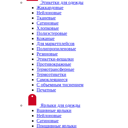
Этикетки для одежды
Жаккардовые
Нейлоновые
Тканевые
Сатиновые
Хлопковые
Полиэстеровые
Кожаные
Для маркетплейсов
Полипропиленовые
Резиновые
Этикетки-вешалки
Противокражные
Термотрансферные
Термоэтикетки
Самоклеящиеся
С объемным тиснением
Печатные
Ярлыки для одежды
Вшивные ярлыки
Нейлоновые
Сатиновые
Пришивные ярлыки