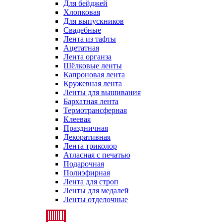
Для бейджей
Хлопковая
Для выпускников
Свадебные
Лента из тафты
Ацетатная
Лента органза
Шёлковые ленты
Капроновая лента
Кружевная лента
Ленты для вышивания
Бархатная лента
Термотрансферная
Клеевая
Праздничная
Декоративная
Лента триколор
Атласная с печатью
Подарочная
Полиэфирная
Лента для строп
Ленты для медалей
Ленты отделочные