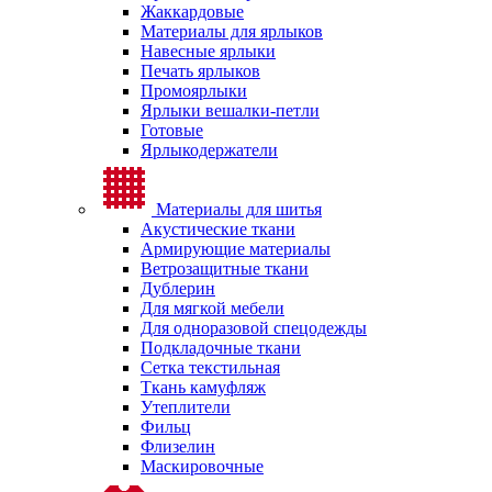
Жаккардовые
Материалы для ярлыков
Навесные ярлыки
Печать ярлыков
Промоярлыки
Ярлыки вешалки-петли
Готовые
Ярлыкодержатели
Материалы для шитья
Акустические ткани
Армирующие материалы
Ветрозащитные ткани
Дублерин
Для мягкой мебели
Для одноразовой спецодежды
Подкладочные ткани
Сетка текстильная
Ткань камуфляж
Утеплители
Фильц
Флизелин
Маскировочные