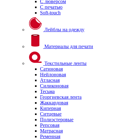
С люверсом
С печатью
Soft-touch
Лейблы на одежду
Материалы для печати
Текстильные ленты
Сатиновая
Нейлоновая
Атласная
Силиконовая
Тесьма
Георгиевская лента
Жаккардовая
Киперная
Ситцевые
Полиэстеровые
Репсовая
Матрасная
Ременная