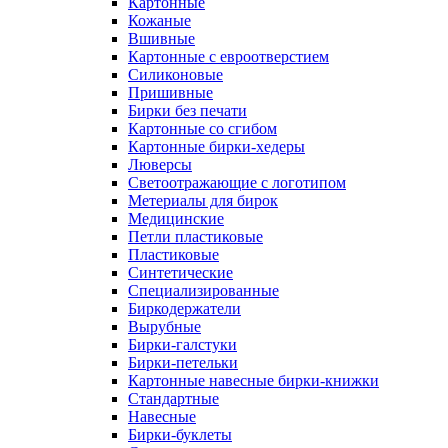
Картонные
Кожаные
Вшивные
Картонные с евроотверстием
Силиконовые
Пришивные
Бирки без печати
Картонные со сгибом
Картонные бирки-хедеры
Люверсы
Светоотражающие с логотипом
Метериалы для бирок
Медицинские
Петли пластиковые
Пластиковые
Синтетические
Специализированные
Биркодержатели
Вырубные
Бирки-галстуки
Бирки-петельки
Картонные навесные бирки-книжки
Стандартные
Навесные
Бирки-буклеты