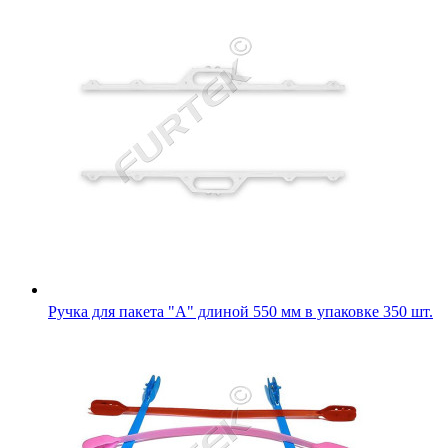
Ручка для пакета "А" длиной 550 мм в упаковке 350 шт.