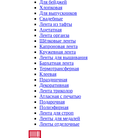
Для бейджей
Хлопковая
Для выпускников
Свадебные
Лента из тафты
Ацетатная
Лента органза
Шёлковые ленты
Капроновая лента
Кружевная лента
Ленты для вышивания
Бархатная лента
Термотрансферная
Клеевая
Праздничная
Декоративная
Лента триколор
Атласная с печатью
Подарочная
Полиэфирная
Лента для строп
Ленты для медалей
Ленты отделочные