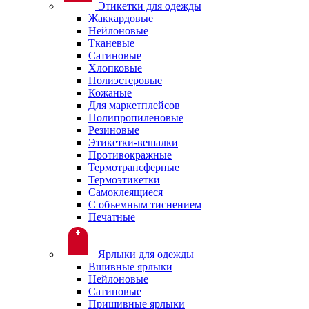
Этикетки для одежды
Жаккардовые
Нейлоновые
Тканевые
Сатиновые
Хлопковые
Полиэстеровые
Кожаные
Для маркетплейсов
Полипропиленовые
Резиновые
Этикетки-вешалки
Противокражные
Термотрансферные
Термоэтикетки
Самоклеящиеся
С объемным тиснением
Печатные
Ярлыки для одежды
Вшивные ярлыки
Нейлоновые
Сатиновые
Пришивные ярлыки