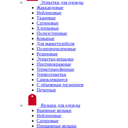
Этикетки для одежды
Жаккардовые
Нейлоновые
Тканевые
Сатиновые
Хлопковые
Полиэстеровые
Кожаные
Для маркетплейсов
Полипропиленовые
Резиновые
Этикетки-вешалки
Противокражные
Термотрансферные
Термоэтикетки
Самоклеящиеся
С объемным тиснением
Печатные
Ярлыки для одежды
Вшивные ярлыки
Нейлоновые
Сатиновые
Пришивные ярлыки