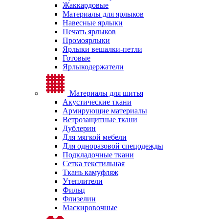
Жаккардовые
Материалы для ярлыков
Навесные ярлыки
Печать ярлыков
Промоярлыки
Ярлыки вешалки-петли
Готовые
Ярлыкодержатели
Материалы для шитья
Акустические ткани
Армирующие материалы
Ветрозащитные ткани
Дублерин
Для мягкой мебели
Для одноразовой спецодежды
Подкладочные ткани
Сетка текстильная
Ткань камуфляж
Утеплители
Фильц
Флизелин
Маскировочные