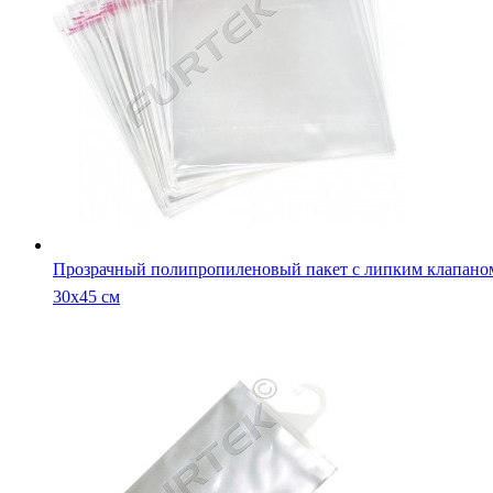
Прозрачный полипропиленовый пакет с липким клапано
30х45 см