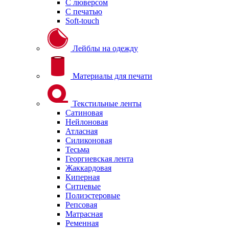
С люверсом
С печатью
Soft-touch
Лейблы на одежду
Материалы для печати
Текстильные ленты
Сатиновая
Нейлоновая
Атласная
Силиконовая
Тесьма
Георгиевская лента
Жаккардовая
Киперная
Ситцевые
Полиэстеровые
Репсовая
Матрасная
Ременная