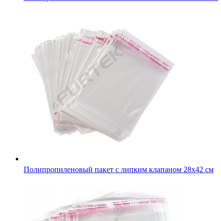
Полипропиленовый пакет с липким клапаном 28х42 см