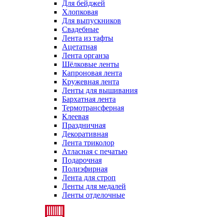
Для бейджей
Хлопковая
Для выпускников
Свадебные
Лента из тафты
Ацетатная
Лента органза
Шёлковые ленты
Капроновая лента
Кружевная лента
Ленты для вышивания
Бархатная лента
Термотрансферная
Клеевая
Праздничная
Декоративная
Лента триколор
Атласная с печатью
Подарочная
Полиэфирная
Лента для строп
Ленты для медалей
Ленты отделочные