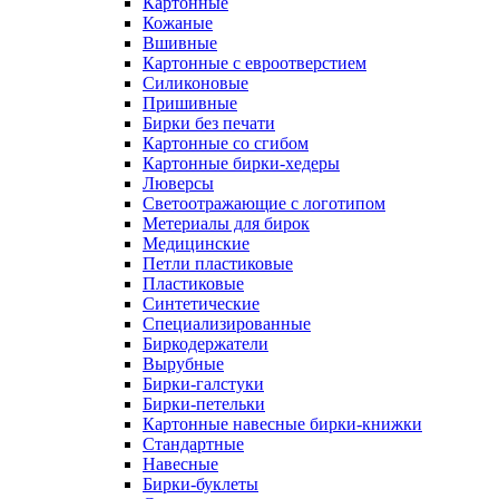
Картонные
Кожаные
Вшивные
Картонные с евроотверстием
Силиконовые
Пришивные
Бирки без печати
Картонные со сгибом
Картонные бирки-хедеры
Люверсы
Светоотражающие с логотипом
Метериалы для бирок
Медицинские
Петли пластиковые
Пластиковые
Синтетические
Специализированные
Биркодержатели
Вырубные
Бирки-галстуки
Бирки-петельки
Картонные навесные бирки-книжки
Стандартные
Навесные
Бирки-буклеты