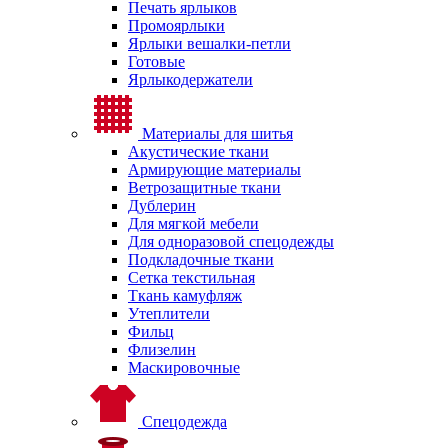
Печать ярлыков
Промоярлыки
Ярлыки вешалки-петли
Готовые
Ярлыкодержатели
Материалы для шитья
Акустические ткани
Армирующие материалы
Ветрозащитные ткани
Дублерин
Для мягкой мебели
Для одноразовой спецодежды
Подкладочные ткани
Сетка текстильная
Ткань камуфляж
Утеплители
Фильц
Флизелин
Маскировочные
Спецодежда