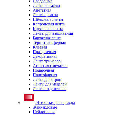
Свадебные
Лента из тафты
Ацетатная
Лента органза
Шёлковые ленты
Капроновая лента
Кружевная лента
Ленты для вышивания
Бархатная лента
Термотрансферная
Клеевая
Праздничная
Декоративная
Лента триколор
Атласная с печатью
Подарочная
Полиэфирная
Лента для строп
Ленты для медалей
Ленты отделочные
Этикетки для одежды
Жаккардовые
Нейлоновые