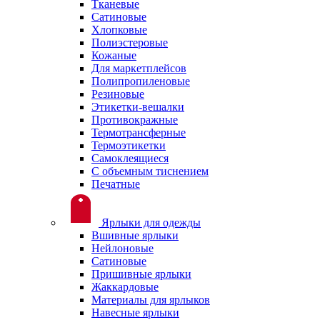
Тканевые
Сатиновые
Хлопковые
Полиэстеровые
Кожаные
Для маркетплейсов
Полипропиленовые
Резиновые
Этикетки-вешалки
Противокражные
Термотрансферные
Термоэтикетки
Самоклеящиеся
С объемным тиснением
Печатные
Ярлыки для одежды
Вшивные ярлыки
Нейлоновые
Сатиновые
Пришивные ярлыки
Жаккардовые
Материалы для ярлыков
Навесные ярлыки