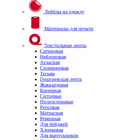
Лейблы на одежду
Материалы для печати
Текстильные ленты
Сатиновая
Нейлоновая
Атласная
Силиконовая
Тесьма
Георгиевская лента
Жаккардовая
Киперная
Ситцевые
Полиэстеровые
Репсовая
Матрасная
Ременная
Для бейджей
Хлопковая
Для выпускников