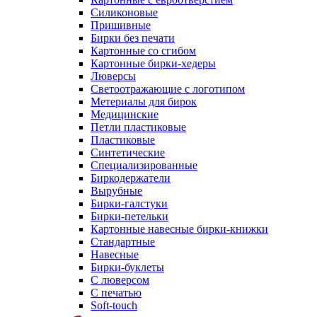
Силиконовые
Пришивные
Бирки без печати
Картонные со сгибом
Картонные бирки-хедеры
Люверсы
Светоотражающие с логотипом
Метериалы для бирок
Медицинские
Петли пластиковые
Пластиковые
Синтетические
Специализированные
Биркодержатели
Вырубные
Бирки-галстуки
Бирки-петельки
Картонные навесные бирки-книжки
Стандартные
Навесные
Бирки-буклеты
С люверсом
С печатью
Soft-touch