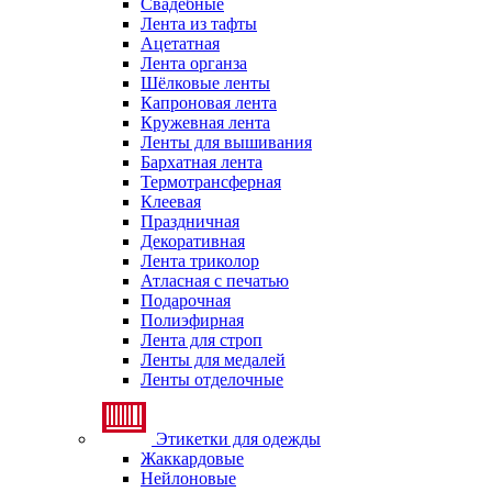
Свадебные
Лента из тафты
Ацетатная
Лента органза
Шёлковые ленты
Капроновая лента
Кружевная лента
Ленты для вышивания
Бархатная лента
Термотрансферная
Клеевая
Праздничная
Декоративная
Лента триколор
Атласная с печатью
Подарочная
Полиэфирная
Лента для строп
Ленты для медалей
Ленты отделочные
Этикетки для одежды
Жаккардовые
Нейлоновые