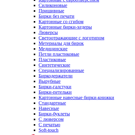
Силиконовые
Пришивные
Бирки без печати
Картонные со сгибом
Картонные бирки-хедеры
Люверсы
Светоотражающие с логотипом
Метериалы для бирок
Медицинские
Петли пластиковые
Пластиковые
Синтетические
Специализированные
Биркодержатели
Вырубные
Бирки-галстуки
Бирки-петельки
Картонные навесные бирки-книжки
Стандартные
Навесные
Бирки-буклеты
С люверсом
С печатью
Soft-touch