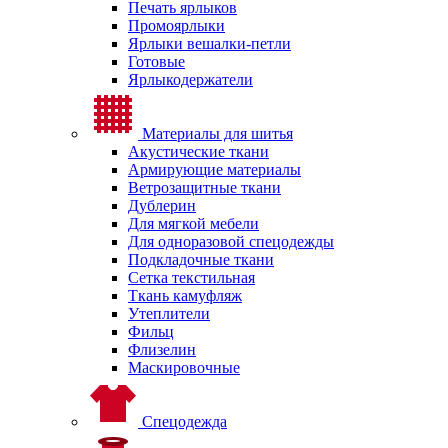
Печать ярлыков
Промоярлыки
Ярлыки вешалки-петли
Готовые
Ярлыкодержатели
Материалы для шитья
Акустические ткани
Армирующие материалы
Ветрозащитные ткани
Дублерин
Для мягкой мебели
Для одноразовой спецодежды
Подкладочные ткани
Сетка текстильная
Ткань камуфляж
Утеплители
Фильц
Флизелин
Маскировочные
Спецодежда