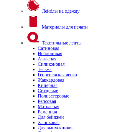
Лейблы на одежду
Материалы для печати
Текстильные ленты
Сатиновая
Нейлоновая
Атласная
Силиконовая
Тесьма
Георгиевская лента
Жаккардовая
Киперная
Ситцевые
Полиэстеровые
Репсовая
Матрасная
Ременная
Для бейджей
Хлопковая
Для выпускников