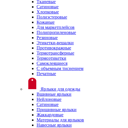
Тканевые
Сатиновые
Хлопковые
Полиэстеровые
Кожаные
Для маркетплейсов
Полипропиленовые
Резиновые
Этикетки-вешалки
Противокражные
Термотрансферные
Термоэтикетки
Самоклеящиеся
С объемным тиснением
Печатные
Ярлыки для одежды
Вшивные ярлыки
Нейлоновые
Сатиновые
Пришивные ярлыки
Жаккардовые
Материалы для ярлыков
Навесные ярлыки